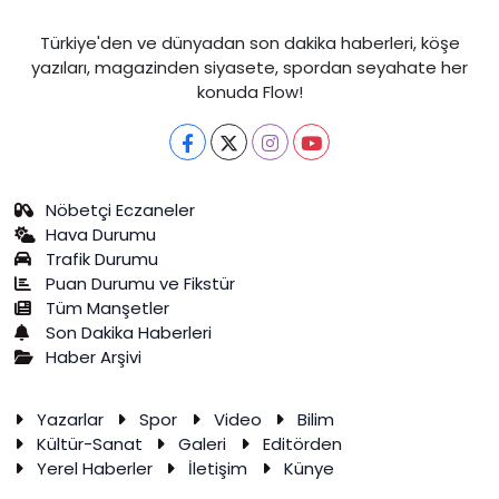
Türkiye'den ve dünyadan son dakika haberleri, köşe
yazıları, magazinden siyasete, spordan seyahate her
konuda Flow!
Nöbetçi Eczaneler
Hava Durumu
Trafik Durumu
Puan Durumu ve Fikstür
Tüm Manşetler
Son Dakika Haberleri
Haber Arşivi
Yazarlar
Spor
Video
Bilim
Kültür-Sanat
Galeri
Editörden
Yerel Haberler
İletişim
Künye