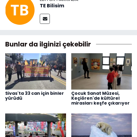
TE Bilisim
Bunlar da ilginizi çekebilir
Sivas'ta 33 can için binler
Çocuk Sanat Müzesi,
yürüdü
Keçiören'de kültürel
mirasları keşfe çıkarıyor