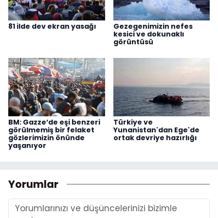
81 ilde dev ekran yasağı
Gezegenimizin nefes
kesici ve dokunaklı
görüntüsü
BM: Gazze’de eşi benzeri
Türkiye ve
görülmemiş bir felaket
Yunanistan'dan Ege'de
gözlerimizin önünde
ortak devriye hazırlığı
yaşanıyor
Yorumlar