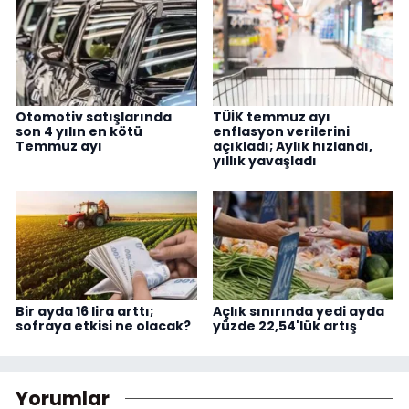
Otomotiv satışlarında
TÜİK temmuz ayı
son 4 yılın en kötü
enflasyon verilerini
Temmuz ayı
açıkladı; Aylık hızlandı,
yıllık yavaşladı
Bir ayda 16 lira arttı;
Açlık sınırında yedi ayda
sofraya etkisi ne olacak?
yüzde 22,54'lük artış
Yorumlar