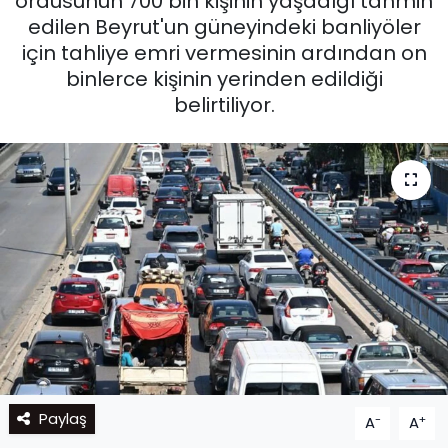
ordusunun 700 bin kişinin yaşadığı tahmin
edilen Beyrut'un güneyindeki banliyöler
için tahliye emri vermesinin ardından on
binlerce kişinin yerinden edildiği
belirtiliyor.
Paylaş
-
+
A
A