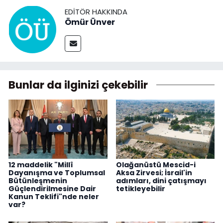
EDITÖR HAKKINDA
Ömür Ünver
Bunlar da ilginizi çekebilir
12 maddelik "Millî
Olağanüstü Mescid-i
Dayanışma ve Toplumsal
Aksa Zirvesi; İsrail'in
Bütünleşmenin
adımları, dini çatışmayı
Güçlendirilmesine Dair
tetikleyebilir
Kanun Teklifi"nde neler
var?