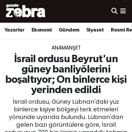
Yazarlar
Nöbetçi Eczaneler
Yazarlar
Ekonomi
Gündem
Siyaset
Resmi R
Ekonomi
Hava Durumu
ANAMANŞET
Kültür-Sanat
Trafik Durumu
İsrail ordusu Beyrut'un
Yerel
Süper Lig Puan Durumu ve Fikstür
güney banliyölerini
boşaltıyor; On binlerce kişi
Spor
Tüm Manşetler
yerinden edildi
Son Dakika Haberleri
İsrail ordusu, Güney Lübnan'daki yüz
binlerce kişiye bölgeyi terk etmeleri
Haber Arşivi
yönünde uyarıda bulundu. Lübnan'dan
gelen bazı görüntülere göre, İsrail