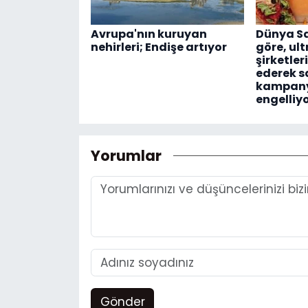
Avrupa'nın kuruyan
Dünya Sa
nehirleri; Endişe artıyor
göre, ult
şirketler
ederek s
kampany
engelliy
Yorumlar
Gönder