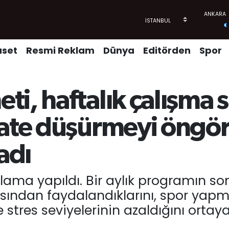
aset
Resmi Reklam
Dünya
Editörden
Spor
i, haftalık çalışma s
aate düşürmeyi öngö
adı
lama yapıldı. Bir aylık programın son
ından faydalandıklarını, spor yapma
ve stres seviyelerinin azaldığını orta