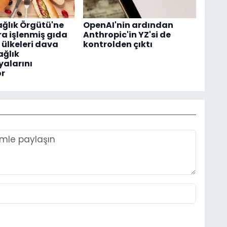
ğlık Örgütü'ne
OpenAI'nin ardından
ra işlenmiş gıda
Anthropic'in YZ'si de
i ülkeleri dava
kontrolden çıktı
ağlık
alarını
or