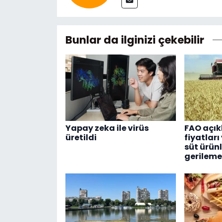
Bunlar da ilginizi çekebilir
Yapay zeka ile virüs
FAO açık
üretildi
fiyatları
süt ürün
gerileme