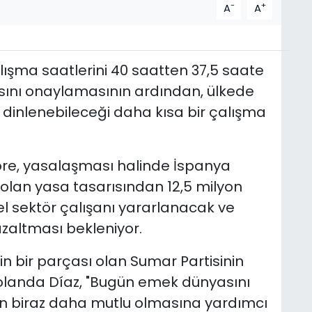
-
+
A
A
ışma saatlerini
40 saatten 37,5 saate
sını onaylamasının ardından, ülkede
a dinlenebileceği daha kısa bir çalışma
öre, yasalaşması halinde İspanya
lan yasa tasarısından 12,5 milyon
l sektör çalışanı yararlanacak ve
azaltması bekleniyor.
n bir parçası olan Sumar Partisinin
olanda Díaz, "Bugün emek dünyasını
ın biraz daha mutlu olmasına yardımcı