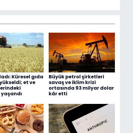
ladı: Küresel gıda
Büyük petrol şirketleri
 yükseldi; et ve
savaş ve iklim krizi
lerindeki
ortasında 93 milyar dolar
 yaşandı
kâr etti