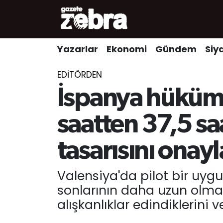
Yazarlar
Nöbetçi Eczaneler
Yazarlar
Ekonomi
Gündem
Siy
Ekonomi
Hava Durumu
EDITÖRDEN
Kültür-Sanat
Trafik Durumu
İspanya hükümet
Yerel
Süper Lig Puan Durumu ve Fikstür
saatten 37,5 s
Spor
Tüm Manşetler
tasarısını onayl
Son Dakika Haberleri
Valensiya'da pilot bir uygu
sonlarının daha uzun olmas
Haber Arşivi
alışkanlıklar edindiklerini 