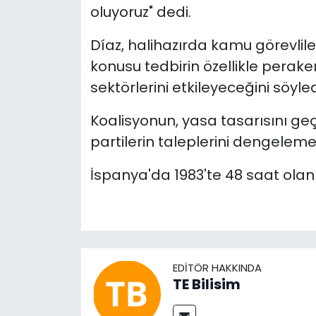
oluyoruz" dedi.
Díaz, halihazırda kamu görevlile
konusu tedbirin özellikle perak
sektörlerini etkileyeceğini söyled
Koalisyonun, yasa tasarısını geç
partilerin taleplerini dengelem
İspanya'da 1983'te 48 saat olan
EDITÖR HAKKINDA
TE Bilisim