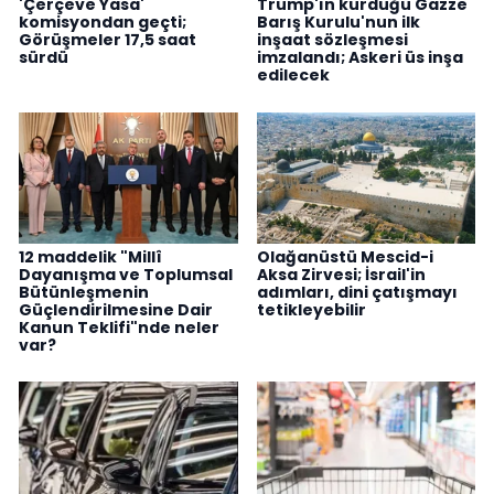
'Çerçeve Yasa'
Trump'ın kurduğu Gazze
komisyondan geçti;
Barış Kurulu'nun ilk
Görüşmeler 17,5 saat
inşaat sözleşmesi
sürdü
imzalandı; Askeri üs inşa
edilecek
12 maddelik "Millî
Olağanüstü Mescid-i
Dayanışma ve Toplumsal
Aksa Zirvesi; İsrail'in
Bütünleşmenin
adımları, dini çatışmayı
Güçlendirilmesine Dair
tetikleyebilir
Kanun Teklifi"nde neler
var?