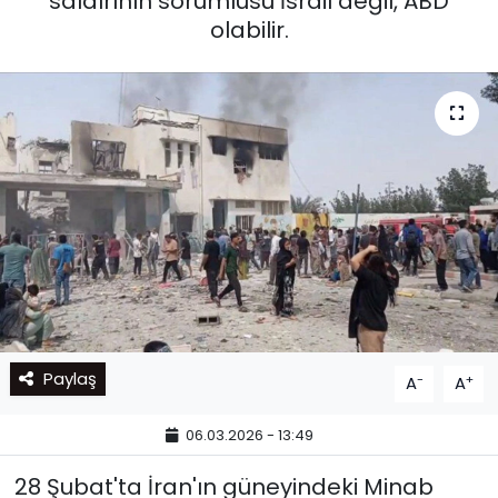
saldırının sorumlusu İsrail değil, ABD
olabilir.
Paylaş
-
+
A
A
06.03.2026 - 13:49
28 Şubat'ta İran'ın güneyindeki Minab