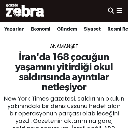
Yazarlar
Nöbetçi Eczaneler
Yazarlar
Ekonomi
Gündem
Siyaset
Resmi R
Ekonomi
Hava Durumu
ANAMANŞET
Kültür-Sanat
Trafik Durumu
İran'da 168 çocuğun
Yerel
Süper Lig Puan Durumu ve Fikstür
yaşamını yitirdiği okul
saldırısında ayıntılar
Spor
Tüm Manşetler
netleşiyor
Son Dakika Haberleri
New York Times gazetesi, saldırının okulun
yakınındaki bir deniz üssünü hedef alan
Haber Arşivi
bir operasyonun parçası olabileceğini
yazdı. Gazetenin aktarımına göre,