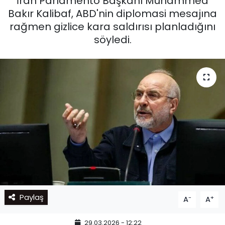
İran Parlamento Başkanı Muhammed
Bakır Kalibaf, ABD'nin diplomasi mesajına
rağmen gizlice kara saldırısı planladığını
söyledi.
Paylaş
-
+
A
A
29.03.2026 - 12:22