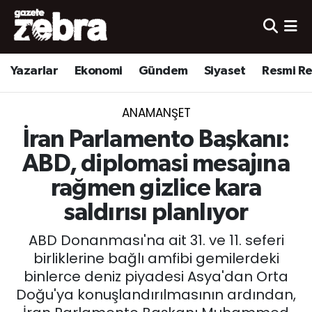
Yazarlar
Nöbetçi Eczaneler
Yazarlar
Ekonomi
Gündem
Siyaset
Resmi R
Ekonomi
Hava Durumu
ANAMANŞET
Kültür-Sanat
Trafik Durumu
İran Parlamento Başkanı:
Yerel
Süper Lig Puan Durumu ve Fikstür
ABD, diplomasi mesajına
rağmen gizlice kara
Spor
Tüm Manşetler
saldırısı planlıyor
Son Dakika Haberleri
ABD Donanması'na ait 31. ve 11. seferi
birliklerine bağlı amfibi gemilerdeki
Haber Arşivi
binlerce deniz piyadesi Asya'dan Orta
Doğu'ya konuşlandırılmasının ardından,