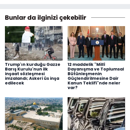
Bunlar da ilginizi çekebilir
Trump'ın kurduğu Gazze
12 maddelik "Millî
Barış Kurulu'nun ilk
Dayanışma ve Toplumsal
inşaat sözleşmesi
Bütünleşmenin
imzalandı; Askeri üs inşa
Güçlendirilmesine Dair
edilecek
Kanun Teklifi"nde neler
var?