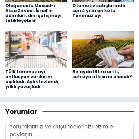
Olağanüstü Mescid-i
Otomotiv satışlarında
Aksa Zirvesi; İsrail'in
son 4 yılın en kötü
adımları, dini çatışmayı
Temmuz ayı
tetikleyebilir
TÜİK temmuz ayı
Bir ayda 16 lira arttı;
enflasyon verilerini
sofraya etkisi ne olacak?
açıkladı; Aylık hızlandı,
yıllık yavaşladı
Yorumlar