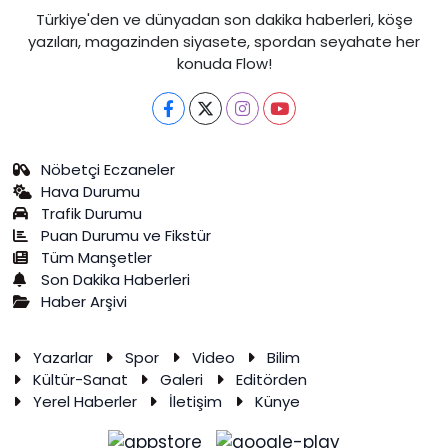
Türkiye'den ve dünyadan son dakika haberleri, köşe
yazıları, magazinden siyasete, spordan seyahate her
konuda Flow!
Nöbetçi Eczaneler
Hava Durumu
Trafik Durumu
Puan Durumu ve Fikstür
Tüm Manşetler
Son Dakika Haberleri
Haber Arşivi
Yazarlar
Spor
Video
Bilim
Kültür-Sanat
Galeri
Editörden
Yerel Haberler
İletişim
Künye