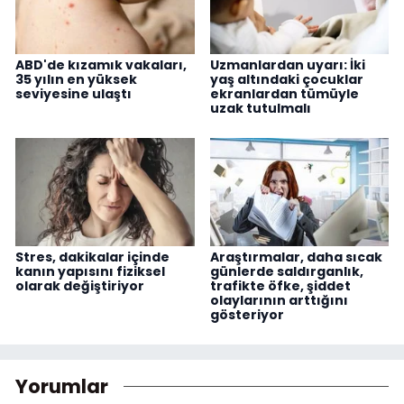
ABD'de kızamık vakaları,
Uzmanlardan uyarı: İki
35 yılın en yüksek
yaş altındaki çocuklar
seviyesine ulaştı
ekranlardan tümüyle
uzak tutulmalı
Stres, dakikalar içinde
Araştırmalar, daha sıcak
kanın yapısını fiziksel
günlerde saldırganlık,
olarak değiştiriyor
trafikte öfke, şiddet
olaylarının arttığını
gösteriyor
Yorumlar