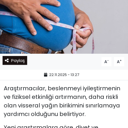
Paylaş
-
+
A
A
22.11.2025 - 13:27
Araştırmacılar, beslenmeyi iyileştirmenin
ve fiziksel etkinliği artırmanın, daha riskli
olan visseral yağın birikimini sınırlamaya
yardımcı olduğunu belirtiyor.
Yeni araştırmalara göre, diyet ve