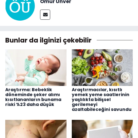
Ömür Ünver
Bunlar da ilginizi çekebilir
Araştırma: Bebeklik
Araştırmacılar, kısıtlı
döneminde şeker alımı
yemek yeme saatlerinin
kısıtlananların bunama
yaşlılıkta bilişsel
riski %23 daha düşük
gerilemeyi
azaltabileceğini savundu