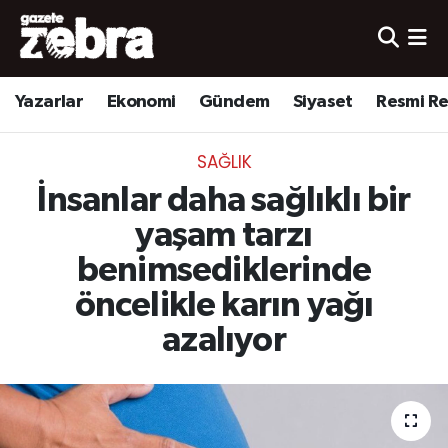
Yazarlar
Nöbetçi Eczaneler
Yazarlar
Ekonomi
Gündem
Siyaset
Resmi R
Ekonomi
Hava Durumu
SAĞLIK
Kültür-Sanat
Trafik Durumu
İnsanlar daha sağlıklı bir
Yerel
Süper Lig Puan Durumu ve Fikstür
yaşam tarzı
benimsediklerinde
Spor
Tüm Manşetler
öncelikle karın yağı
Son Dakika Haberleri
azalıyor
Haber Arşivi