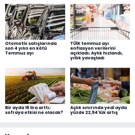
Otomotiv satışlarında
TÜİK temmuz ayı
son 4 yılın en kötü
enflasyon verilerini
Temmuz ayı
açıkladı; Aylık hızlandı,
yıllık yavaşladı
Bir ayda 16 lira arttı;
Açlık sınırında yedi ayda
sofraya etkisi ne olacak?
yüzde 22,54'lük artış