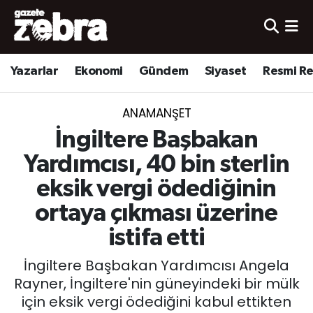
Yazarlar
Nöbetçi Eczaneler
Yazarlar
Ekonomi
Gündem
Siyaset
Resmi R
Ekonomi
Hava Durumu
ANAMANŞET
Kültür-Sanat
Trafik Durumu
İngiltere Başbakan
Yerel
Süper Lig Puan Durumu ve Fikstür
Yardımcısı, 40 bin sterlin
eksik vergi ödediğinin
Spor
Tüm Manşetler
ortaya çıkması üzerine
Son Dakika Haberleri
istifa etti
İngiltere Başbakan Yardımcısı Angela
Haber Arşivi
Rayner, İngiltere'nin güneyindeki bir mülk
için eksik vergi ödediğini kabul ettikten