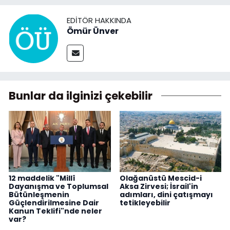
EDITÖR HAKKINDA
Ömür Ünver
Bunlar da ilginizi çekebilir
12 maddelik "Millî
Olağanüstü Mescid-i
Dayanışma ve Toplumsal
Aksa Zirvesi; İsrail'in
Bütünleşmenin
adımları, dini çatışmayı
Güçlendirilmesine Dair
tetikleyebilir
Kanun Teklifi"nde neler
var?