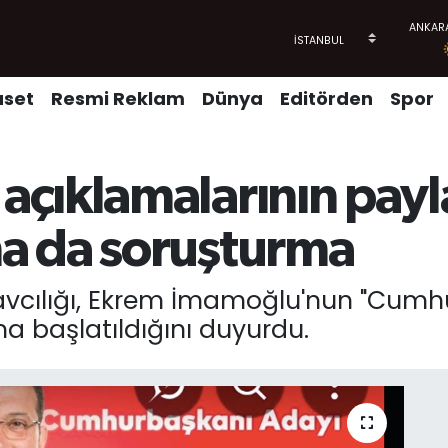
aset
Resmi Reklam
Dünya
Editörden
Spor
çıklamalarının payla
a da soruşturma
vcılığı, Ekrem İmamoğlu'nun "Cumhu
a başlatıldığını duyurdu.