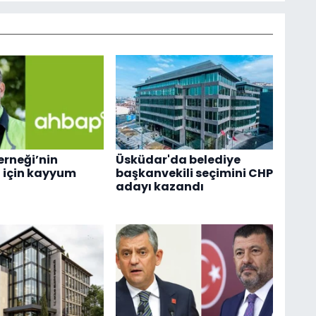
rneği’nin
Üsküdar'da belediye
 için kayyum
başkanvekili seçimini CHP
adayı kazandı