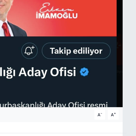
-
+
A
A