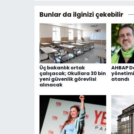
Bunlar da ilginizi çekebilir
Üç bakanlık ortak
AHBAP De
çalışacak; Okullara 30 bin
yönetimi
yeni güvenlik görevlisi
atandı
alınacak