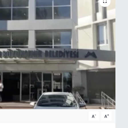
-
+
A
A