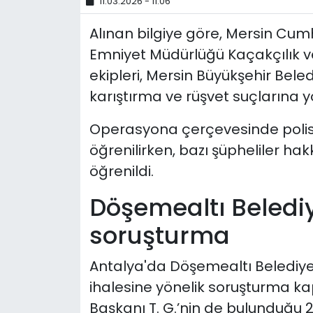
11.03.2026 - 11:06
Alınan bilgiye göre, Mersin Cumhu
Emniyet Müdürlüğü Kaçakçılık v
ekipleri, Mersin Büyükşehir Beled
karıştırma ve rüşvet suçlarına 
Operasyona çerçevesinde polis
öğrenilirken, bazı şüpheliler hak
öğrenildi.
Döşemealtı Beledi
soruşturma
Antalya'da Döşemealtı Belediyes
ihalesine yönelik soruşturma k
Başkanı T. G.’nin de bulunduğu 22