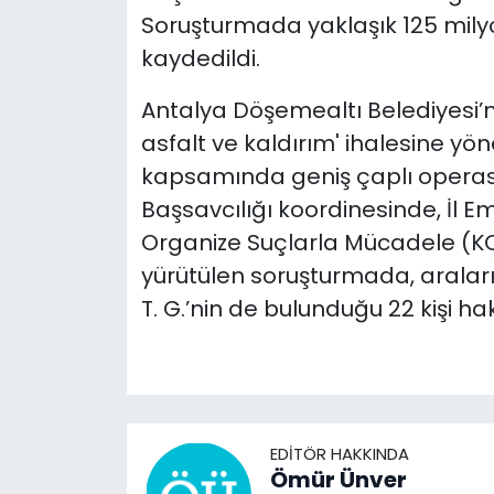
Soruşturmada yaklaşık 125 milyon
kaydedildi.
Antalya Döşemealtı Belediyesi’n
asfalt ve kaldırım' ihalesine yö
kapsamında geniş çaplı operas
Başsavcılığı koordinesinde, İl 
Organize Suçlarla Mücadele (K
yürütülen soruşturmada, aralar
T. G.’nin de bulunduğu 22 kişi hak
EDITÖR HAKKINDA
Ömür Ünver