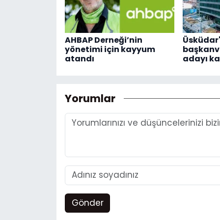
AHBAP Derneği’nin
Üsküdar'
yönetimi için kayyum
başkanve
atandı
adayı k
Yorumlar
Gönder