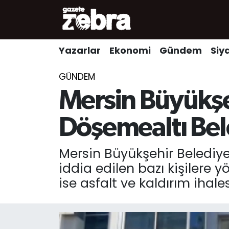
Yazarlar
Nöbetçi Eczaneler
Yazarlar
Ekonomi
Gündem
Siy
Ekonomi
Hava Durumu
GÜNDEM
Kültür-Sanat
Trafik Durumu
Mersin Büyükşe
Yerel
Süper Lig Puan Durumu ve Fikstür
Döşemealtı Bel
Spor
Tüm Manşetler
Mersin Büyükşehir Belediyes
iddia edilen bazı kişilere 
Son Dakika Haberleri
ise asfalt ve kaldırım ihale
Haber Arşivi