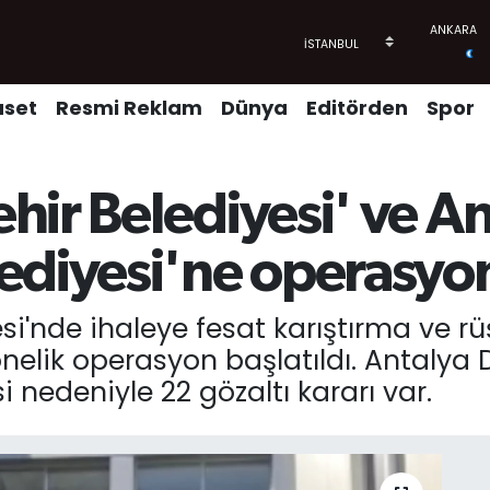
aset
Resmi Reklam
Dünya
Editörden
Spor
hir Belediyesi' ve A
ediyesi'ne operasyo
i'nde ihaleye fesat karıştırma ve rüş
yönelik operasyon başlatıldı. Antalya
si nedeniyle 22 gözaltı kararı var.