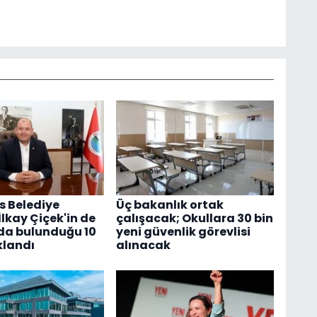
 Belediye
Üç bakanlık ortak
lkay Çiçek'in de
çalışacak; Okullara 30 bin
da bulunduğu 10
yeni güvenlik görevlisi
klandı
alınacak