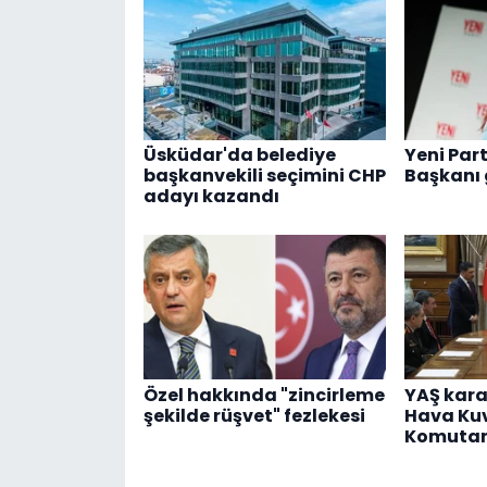
Üsküdar'da belediye
Yeni Part
başkanvekili seçimini CHP
Başkanı 
adayı kazandı
Özel hakkında "zincirleme
YAŞ karar
şekilde rüşvet" fezlekesi
Hava Kuv
Komutanı