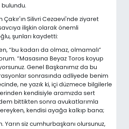
 bulundu.
akır'ın Silivri Cezaevi'nde ziyaret
avcıya ilişkin olarak önemli
u, şunları kaydetti:
n, “bu kadarı da olmaz, olmamalı”
iyorum. “Masasına Beyaz Toros koyup
liyorsunuz. Genel Başkanımız da bu
perasyonlar sonrasında adliyede benim
cinde, ne yazık ki, içi düzmece bilgilerle
erinden kendisiyle aramızda sert
adem bittikten sonra avukatlarımla
ereyken, kendisi ayağa kalkıp bana;
. Yarın siz cumhurbaşkanı olursunuz,