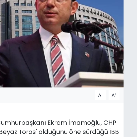
-
+
A
A
n Cumhurbaşkanı Ekrem İmamoğlu, CHP
 'Beyaz Toros' olduğunu öne sürdüğü İBB