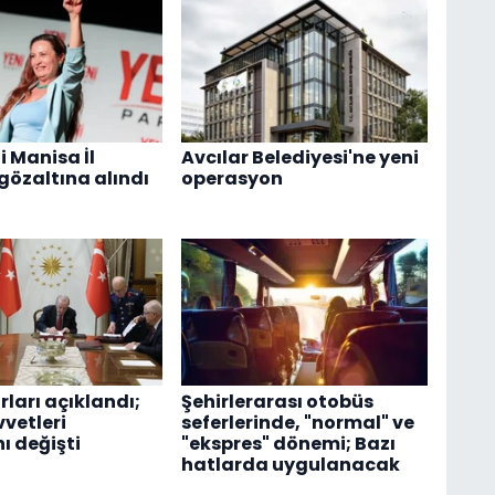
i Manisa İl
Avcılar Belediyesi'ne yeni
gözaltına alındı
operasyon
ları açıklandı;
Şehirlerarası otobüs
vetleri
seferlerinde, "normal" ve
 değişti
"ekspres" dönemi; Bazı
hatlarda uygulanacak