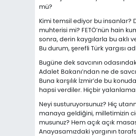
mü?
Kimi temsil ediyor bu insanlar? D
muhterisi mi? FETÖ’nün hain ku
sonra, derin kaygılarla bu aklı 
Bu durum, şerefli Türk yargısı adı
Bugüne dek savcının odasındaki
Adalet Bakanı’ndan ne de savcın
Buna karşılık İzmir’de bu konud
hapsi verdiler. Hiçbir yalanlam
Neyi susturuyorsunuz? Hiç utan
manaya geldiğini, milletimizin ci
musunuz? Hem açık açık masas
Anayasamızdaki yargının tarafsızl