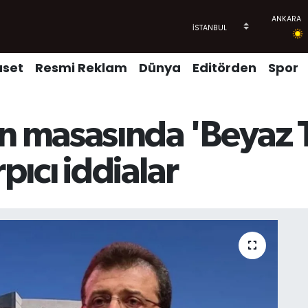
aset
Resmi Reklam
Dünya
Editörden
Spor
 masasında 'Beyaz T
arpıcı iddialar