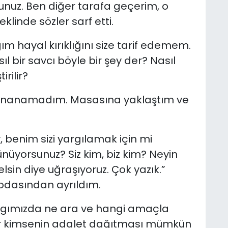
unuz. Ben diğer tarafa geçerim, o
eklinde sözler sarf etti.
 hayal kırıklığını size tarif edemem.
ıl bir savcı böyle bir şey der? Nasıl
rilir?
a inanamadım. Masasına yaklaştım ve
y, benim sizi yargılamak için mi
yorsunuz? Siz kim, biz kim? Neyin
elsin diye uğraşıyoruz. Çok yazık.”
odasından ayrıldım.
argımızda ne ara ve hangi amaçla
 bir kimsenin adalet dağıtması mümkün