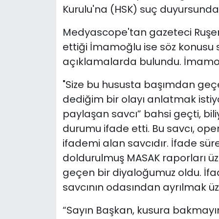
Kurulu'na (HSK) suç duyursunda
Medyascope'tan gazeteci Ruşen Ç
ettiği İmamoğlu ise söz konusu s
açıklamalarda bulundu. İmamoğl
"Size bu hususta başımdan geçe
dediğim bir olayı anlatmak ist
paylaşan savcı” bahsi geçti, bi
durumu ifade etti. Bu savcı, o
ifademi alan savcıdır. İfade süre
doldurulmuş MASAK raporları üz
geçen bir diyaloğumuz oldu. İf
savcının odasından ayrılmak üz
“Sayın Başkan, kusura bakmayın