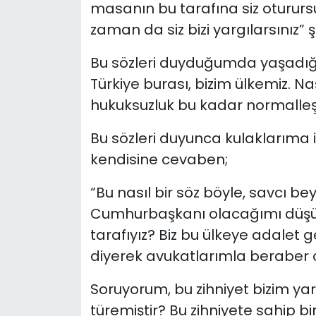
masanın bu tarafına siz otururs
zaman da siz bizi yargılarsınız” ş
Bu sözleri duyduğumda yaşadığım
Türkiye burası, bizim ülkemiz. Nas
hukuksuzluk bu kadar normalleşti
Bu sözleri duyunca kulaklarım
kendisine cevaben;
“Bu nasıl bir söz böyle, savcı be
Cumhurbaşkanı olacağımı düşünü
tarafıyız? Biz bu ülkeye adalet g
diyerek avukatlarımla beraber 
Soruyorum, bu zihniyet bizim y
türemiştir? Bu zihniyete sahip