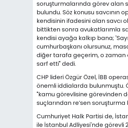
soruşturmalarında görev alan sav
bulundu. Söz konusu savcının o
kendisinin ifadesini alan savcı
bittikten sonra avukatlarımla 
kendisi ayağa kalkıp bana; 'Say
cumhurbaşkanı olursunuz, masan
diğer tarafa geçerim, o zaman da 
sarf etti" dedi.
CHP lideri Özgür Özel, İBB operasy
önemli iddialarda bulunmuştu. 
"kamu görevlisine görevinden do
suçlarından re’sen soruşturma b
Cumhuriyet Halk Partisi de, İst
ile İstanbul Adliyesi'nde görevl