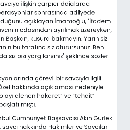
cıya ilişkin çarpıcı iddialarda
perasyonlar sonrasında adliyede
 olduğunu açıklayan İmamoğlu, "İfadem
savcının odasından ayrılmak üzereyken,
ın Başkan, kusura bakmayın. Yarın siz
ın bu tarafına siz oturursunuz. Ben
siz bizi yargılarsınız' şeklinde sözler
onlarında görevli bir savcıyla ilgili
Özel hakkında açıklaması nedeniyle
layı alenen hakaret” ve “tehdit”
aşlatılmıştı.
anbul Cumhuriyet Başsavcısı Akın Gürlek
i 2 savcı hakkında Hakimler ve Savcılar