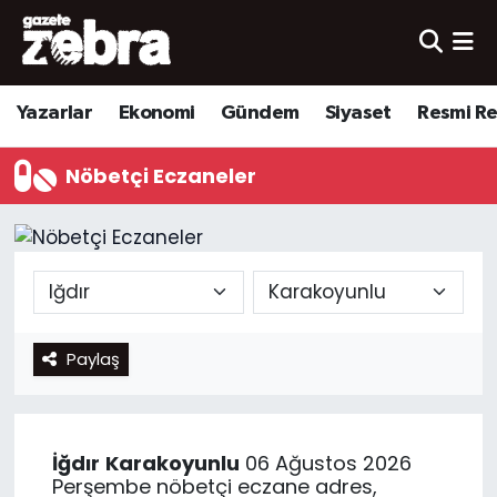
Yazarlar
Nöbetçi Eczaneler
Yazarlar
Ekonomi
Gündem
Siyaset
Resmi R
Ekonomi
Hava Durumu
Nöbetçi Eczaneler
Kültür-Sanat
Trafik Durumu
Yerel
Süper Lig Puan Durumu ve Fikstür
Spor
Tüm Manşetler
Paylaş
Son Dakika Haberleri
Haber Arşivi
İğdır
Karakoyunlu
06 Ağustos 2026
Perşembe nöbetçi eczane adres,