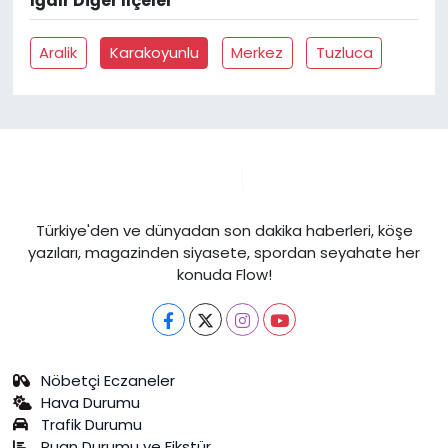
İğdır Diğer İlçeler
Aralik
Karakoyunlu
Merkez
Tuzluca
Türkiye'den ve dünyadan son dakika haberleri, köşe
yazıları, magazinden siyasete, spordan seyahate her
konuda Flow!
Nöbetçi Eczaneler
Hava Durumu
Trafik Durumu
Puan Durumu ve Fikstür