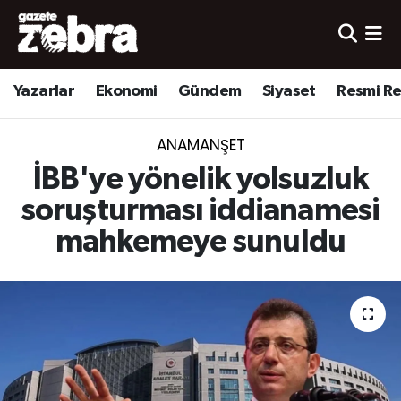
Yazarlar
Nöbetçi Eczaneler
Yazarlar
Ekonomi
Gündem
Siyaset
Resmi R
Ekonomi
Hava Durumu
ANAMANŞET
Kültür-Sanat
Trafik Durumu
İBB'ye yönelik yolsuzluk
Yerel
Süper Lig Puan Durumu ve Fikstür
soruşturması iddianamesi
mahkemeye sunuldu
Spor
Tüm Manşetler
Son Dakika Haberleri
Haber Arşivi