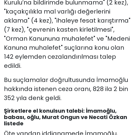
Kurulu’na bildirimde bulunmama" (2 kez),
"kaçakçılıkla mal varlığı değerlerini
aklama" (4 kez), "ihaleye fesat karıştırma"
(7 kez), "çevrenin kasten kirletilmesi",
"Orman Kanununa muhalefet" ve "Medeni
Kanuna muhalefet" suçlarına konu olan
142 eylemden cezalandırılması talep
edildi.
Bu suçlamalar doğrultusunda İmamoğlu
hakkında istenen ceza oranı, 828 ila 2 bin
352 yıla denk geldi.
Şirketlere el konulsun talebi: İmamoğlu,
babası, oğlu, Murat Ongun ve Necati Özkan
listede
Öte yandan iddianamede İmamoğlu,