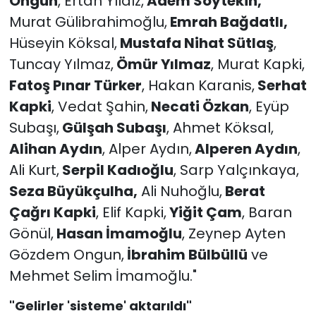
Ongun
, Ertan Yıldız,
Adem Soytekin,
Murat Gülibrahimoğlu,
Emrah Bağdatlı,
Hüseyin Köksal,
Mustafa Nihat Sütlaş
,
Tuncay Yılmaz,
Ömür Yılmaz
, Murat Kapki,
Fatoş Pınar Türker
, Hakan Karanis,
Serhat
Kapki
, Vedat Şahin,
Necati Özkan
, Eyüp
Subaşı,
Gülşah Subaşı
, Ahmet Köksal,
Alihan Aydın
, Alper Aydın,
Alperen Aydın
,
Ali Kurt,
Serpil Kadıoğlu
, Sarp Yalçınkaya,
Seza Büyükçulha,
Ali Nuhoğlu,
Berat
Çağrı Kapki
, Elif Kapki,
Yiğit Çam
, Baran
Gönül,
Hasan İmamoğlu
, Zeynep Ayten
Gözdem Ongun,
İbrahim Bülbüllü
ve
Mehmet Selim İmamoğlu."
"Gelirler 'sisteme' aktarıldı"