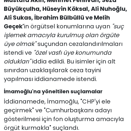
Mustafa Akın, Mehmet Pehlivan, Seza
Büyükçulha, Hüseyin Köksal, Ali Nuhoğlu,
Ali Sukas, İbrahim Bülbüllü ve Melih
Geçek'
in örgütsel konumlarına uyan
"suç
işlemek amacıyla kurulmuş olan örgüte
üye olmak"
suçundan cezalandırılmaları
istendi ve
"özel vasfı üye konumunda
oldukları"
iddia edildi. Bu isimler için alt
sınırdan uzaklaşılarak ceza tayini
yapılması iddianamede istendi.
İmamoğlu'na yöneltilen suçlamalar
İddianamede, İmamoğlu, "CHP'yi ele
geçirmek" ve "Cumhurbaşkanı adayı
gösterilmesi için fon oluşturma amacıyla
örgüt kurmakla" suçlandı.