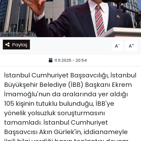
Paylaş
-
+
A
A
11.11.2025 - 20:54
İstanbul Cumhuriyet Başsavcılığı, İstanbul
Büyükşehir Belediye (İBB) Başkanı Ekrem
İmamoğlu'nun da aralarında yer aldığı
105 kişinin tutuklu bulunduğu, İBB'ye
yönelik yolsuzluk soruşturmasını
tamamladı. İstanbul Cumhuriyet
Başsavcısı Akın Gürlek'in, iddianameyle