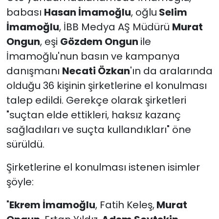
babası
Hasan İmamoğlu
, oğlu
Selim
İmamoğlu
, İBB Medya AŞ Müdürü
Murat
Ongun
, eşi
Gözdem Ongun
ile
İmamoğlu'nun basın ve kampanya
danışmanı
Necati Özkan
'ın da aralarında
olduğu 36 kişinin şirketlerine el konulması
talep edildi. Gerekçe olarak şirketleri
"suçtan elde ettikleri, haksız kazanç
sağladıları ve suçta kullandıkları" öne
sürüldü.
Şirketlerine el konulması istenen isimler
şöyle:
"
Ekrem İmamoğlu
, Fatih Keleş,
Murat