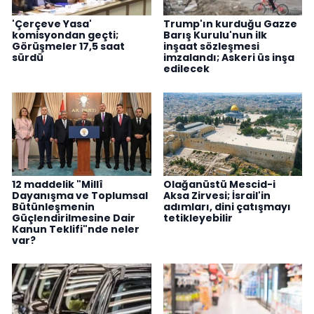
'Çerçeve Yasa'
Trump'ın kurduğu Gazze
komisyondan geçti;
Barış Kurulu'nun ilk
Görüşmeler 17,5 saat
inşaat sözleşmesi
sürdü
imzalandı; Askeri üs inşa
edilecek
12 maddelik "Millî
Olağanüstü Mescid-i
Dayanışma ve Toplumsal
Aksa Zirvesi; İsrail'in
Bütünleşmenin
adımları, dini çatışmayı
Güçlendirilmesine Dair
tetikleyebilir
Kanun Teklifi"nde neler
var?