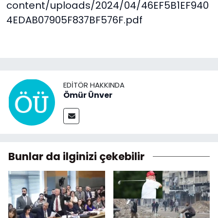
content/uploads/2024/04/46EF5B1EF940
4EDAB07905F837BF576F.pdf
EDITÖR HAKKINDA
Ömür Ünver
Bunlar da ilginizi çekebilir