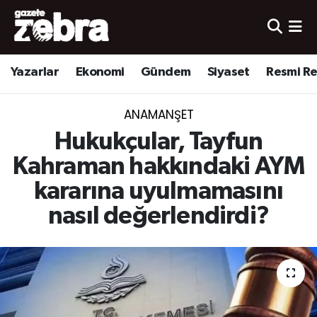
Yazarlar
Nöbetçi Eczaneler
Yazarlar
Ekonomi
Gündem
Siyaset
Resmi R
Ekonomi
Hava Durumu
ANAMANŞET
Kültür-Sanat
Trafik Durumu
Hukukçular, Tayfun
Yerel
Süper Lig Puan Durumu ve Fikstür
Kahraman hakkındaki AYM
kararına uyulmamasını
Spor
Tüm Manşetler
nasıl değerlendirdi?
Son Dakika Haberleri
Haber Arşivi