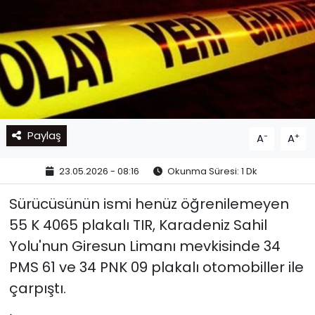
Paylaş
-
+
A
A
23.05.2026 - 08:16
Okunma Süresi: 1 Dk
Sürücüsünün ismi henüz öğrenilemeyen
55 K 4065 plakalı TIR, Karadeniz Sahil
Yolu'nun Giresun Limanı mevkisinde 34
PMS 61 ve 34 PNK 09 plakalı otomobiller ile
çarpıştı.