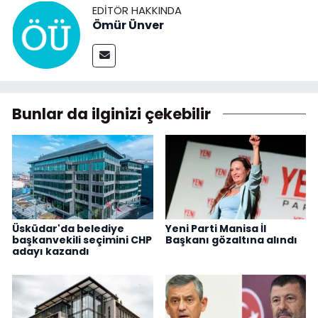
EDITÖR HAKKINDA
Ömür Ünver
Bunlar da ilginizi çekebilir
Üsküdar'da belediye
Yeni Parti Manisa İl
başkanvekili seçimini CHP
Başkanı gözaltına alındı
adayı kazandı