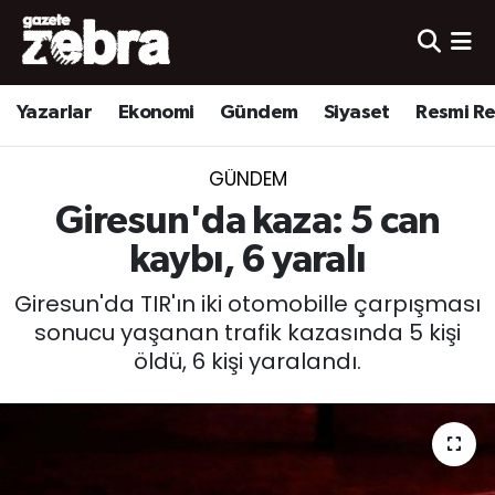
Yazarlar
Nöbetçi Eczaneler
Yazarlar
Ekonomi
Gündem
Siyaset
Resmi R
Ekonomi
Hava Durumu
GÜNDEM
Kültür-Sanat
Trafik Durumu
Giresun'da kaza: 5 can
Yerel
Süper Lig Puan Durumu ve Fikstür
kaybı, 6 yaralı
Giresun'da TIR'ın iki otomobille çarpışması
Spor
Tüm Manşetler
sonucu yaşanan trafik kazasında 5 kişi
öldü, 6 kişi yaralandı.
Son Dakika Haberleri
Haber Arşivi