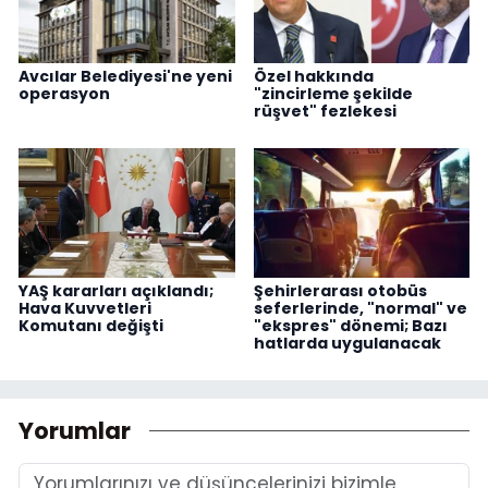
Avcılar Belediyesi'ne yeni
Özel hakkında
operasyon
"zincirleme şekilde
rüşvet" fezlekesi
YAŞ kararları açıklandı;
Şehirlerarası otobüs
Hava Kuvvetleri
seferlerinde, "normal" ve
Komutanı değişti
"ekspres" dönemi; Bazı
hatlarda uygulanacak
Yorumlar