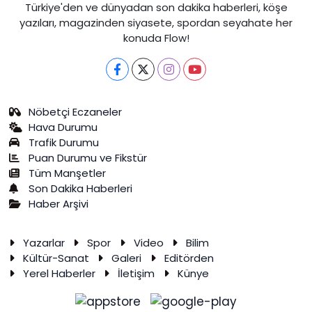
Türkiye'den ve dünyadan son dakika haberleri, köşe
yazıları, magazinden siyasete, spordan seyahate her
konuda Flow!
Nöbetçi Eczaneler
Hava Durumu
Trafik Durumu
Puan Durumu ve Fikstür
Tüm Manşetler
Son Dakika Haberleri
Haber Arşivi
Yazarlar
Spor
Video
Bilim
Kültür-Sanat
Galeri
Editörden
Yerel Haberler
İletişim
Künye