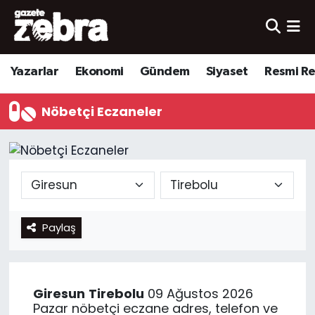
Yazarlar
Nöbetçi Eczaneler
Yazarlar
Ekonomi
Gündem
Siyaset
Resmi R
Ekonomi
Hava Durumu
Nöbetçi Eczaneler
Kültür-Sanat
Trafik Durumu
Yerel
Süper Lig Puan Durumu ve Fikstür
Spor
Tüm Manşetler
Paylaş
Son Dakika Haberleri
Haber Arşivi
Giresun
Tirebolu
09 Ağustos 2026
Pazar nöbetçi eczane adres, telefon ve