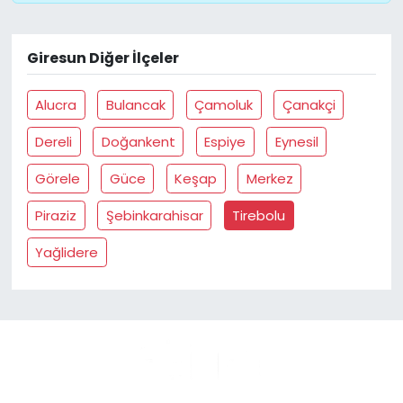
Giresun Diğer İlçeler
Alucra
Bulancak
Çamoluk
Çanakçi
Dereli
Doğankent
Espiye
Eynesil
Görele
Güce
Keşap
Merkez
Piraziz
Şebinkarahisar
Tirebolu
Yağlidere