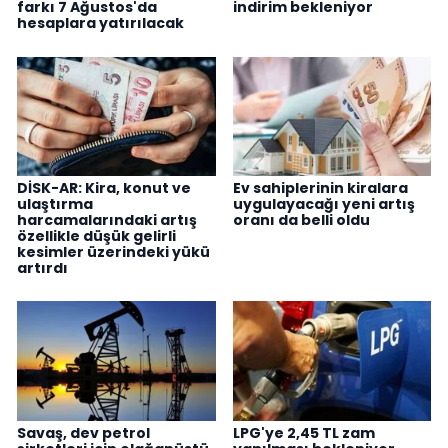
farkı 7 Ağustos'da
indirim bekleniyor
hesaplara yatırılacak
DİSK-AR: Kira, konut ve
Ev sahiplerinin kiralara
ulaştırma
uygulayacağı yeni artış
harcamalarındaki artış
oranı da belli oldu
özellikle düşük gelirli
kesimler üzerindeki yükü
artırdı
Savaş, dev petrol
LPG'ye 2,45 TL zam