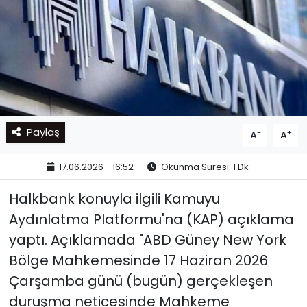
Paylaş
-
+
A
A
17.06.2026 - 16:52
Okunma Süresi: 1 Dk
Halkbank konuyla ilgili Kamuyu
Aydınlatma Platformu'na (KAP) açıklama
yaptı. Açıklamada "ABD Güney New York
Bölge Mahkemesinde 17 Haziran 2026
Çarşamba günü (bugün) gerçekleşen
duruşma neticesinde Mahkeme