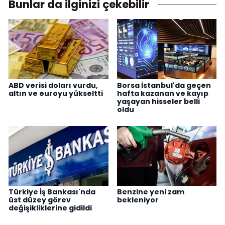
Bunlar da ilginizi çekebilir
ABD verisi doları vurdu,
Borsa İstanbul'da geçen
altın ve euroyu yükseltti
hafta kazanan ve kayıp
yaşayan hisseler belli
oldu
Türkiye İş Bankası'nda
Benzine yeni zam
üst düzey görev
bekleniyor
değişikliklerine gidildi