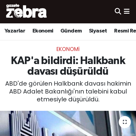
Yazarlar
Nöbetçi Eczaneler
Yazarlar
Ekonomi
Gündem
Siyaset
Resmi R
Ekonomi
Hava Durumu
EKONOMI
Kültür-Sanat
Trafik Durumu
KAP'a bildirdi: Halkbank
Yerel
Süper Lig Puan Durumu ve Fikstür
davası düşürüldü
ABD'de görülen Halkbank davası hakimin
Spor
Tüm Manşetler
ABD Adalet Bakanlığı'nın talebini kabul
etmesiyle düşürüldü.
Son Dakika Haberleri
Haber Arşivi