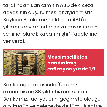
tarafından Bankamızın ABD'deki ceza
davasının düşürülmesi onaylanmıştır.
Böylece Bankamız hakkında ABD'de
yıllardır devam eden ceza davası kesin
ve nihai olarak kapanmıştır" ifadelerine
yer verdi.
Mevsimsellikten
arındırılmış
enflasyon yüzde 1,93
oldu
Banka açıklamasında "Ülkemiz
ekonomisine 88 yıldır hizmet sunan
Bankamız, faaliyetlerini geçmişte olduğu
gibi bugün ve gelecekte de tüm ulusal ve