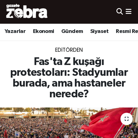
Yazarlar
Nöbetçi Eczaneler
Yazarlar
Ekonomi
Gündem
Siyaset
Resmi R
Ekonomi
Hava Durumu
EDITÖRDEN
Kültür-Sanat
Trafik Durumu
Fas'ta Z kuşağı
Yerel
Süper Lig Puan Durumu ve Fikstür
protestoları: Stadyumlar
burada, ama hastaneler
Spor
Tüm Manşetler
nerede?
Son Dakika Haberleri
Haber Arşivi