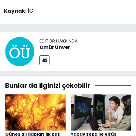
Kaynak:
İGF
EDITÖR HAKKINDA
Ömür Ünver
Bunlar da ilginizi çekebilir
Güneş girdapları ilk kez
Yapay zeka ile virüs