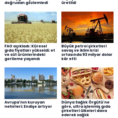
doğrudan gözlemledi
üretildi
FAO açıkladı: Küresel
Büyük petrol şirketleri
gıda fiyatları yükseldi; et
savaş ve iklim krizi
ve süt ürünlerindeki
ortasında 93 milyar dolar
gerileme yaşandı
kâr etti
Avrupa'nın kuruyan
Dünya Sağlık Örgütü'ne
nehirleri; Endişe artıyor
göre, ultra işlenmiş gıda
şirketleri ülkeleri dava
ederek sağlık