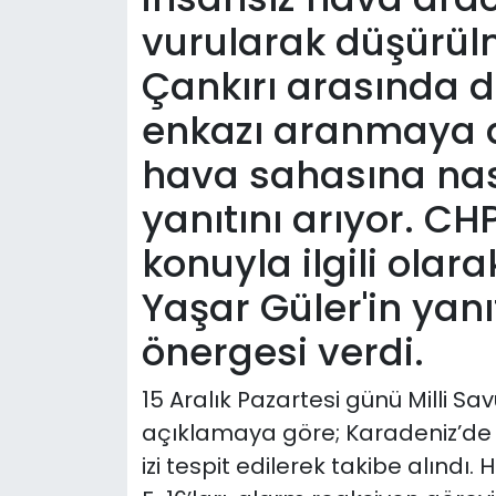
vurularak düşürül
Çankırı arasında d
enkazı aranmaya 
hava sahasına nası
yanıtını arıyor. C
konuyla ilgili olar
Yaşar Güler'in yan
önergesi verdi.
15 Aralık Pazartesi günü Milli 
açıklamaya göre; Karadeniz’de 
izi tespit edilerek takibe alındı.