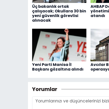
Üç bakanlık ortak
AHBAP De
çalışacak; Okullara 30 bin
yönetimi
yeni güvenlik görevlisi
atandı
alınacak
Yeni Parti Manisa İl
Avcılar B
Başkanı gözaltına alındı
operasy
Yorumlar