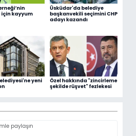
rneği’nin
Üsküdar'da belediye
 için kayyum
başkanvekili seçimini CHP
adayı kazandı
elediyesi'ne yeni
Özel hakkında "zincirleme
on
şekilde rüşvet" fezlekesi