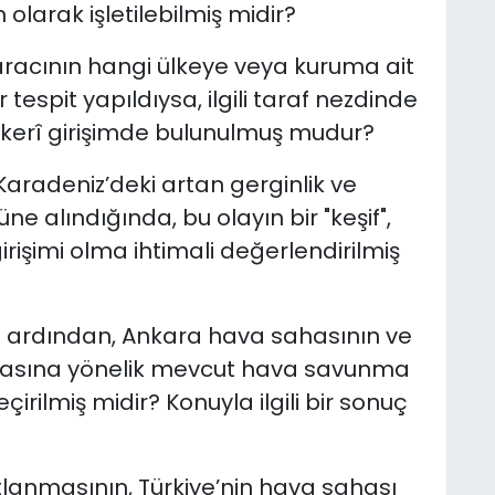
larak işletilebilmiş midir?
 aracının hangi ülkeye veya kuruma ait
 tespit yapıldıysa, ilgili taraf nezdinde
skerî girişimde bulunulmuş mudur?
 Karadeniz’deki artan gerginlik ve
ne alındığında, bu olayın bir "keşif",
rişimi olma ihtimali değerlendirilmiş
 ardından, Ankara hava sahasının ve
unmasına yönelik mevcut hava savunma
çirilmiş midir? Konuyla ilgili bir sonuç
tlanmasının, Türkiye’nin hava sahası