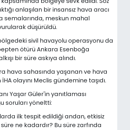
vi kapsamında bölgeye sevk edildi. Söz
ktığı anlaşılan bir insansız hava aracı
ara semalarında, meskun mahal
vurularak düşürüldü.
bölgedeki sivil havayolu operasyonu da
ebepten ötürü Ankara Esenboğa
kışı bir süre askıya alındı.
ara hava sahasında yaşanan ve hava
İHA olayını Meclis gündemine taşıdı.
nı Yaşar Güler'in yanıtlaması
 soruları yöneltti:
rda ilk tespit edildiği andan, etkisiz
süre ne kadardır? Bu süre zarfında