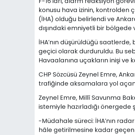
F-16’ları, alarm reaksiyon göre
konusu hava izinin, kontrolden çı
(İHA) olduğu belirlendi ve Ank
dışındaki emniyetli bir bölgede 
İHA’nın düşürüldüğü saatlerde, 
geçici olarak durduruldu. Bu s
Havaalanına uçakların inişi ve kal
CHP Sözcüsü Zeynel Emre, Ank
trafiğinde aksamalara yol açan 
Zeynel Emre, Millî Savunma Baka
istemiyle hazırladığı önergede şu
-Müdahale süreci: İHA’nın radarla
hâle getirilmesine kadar geçen 