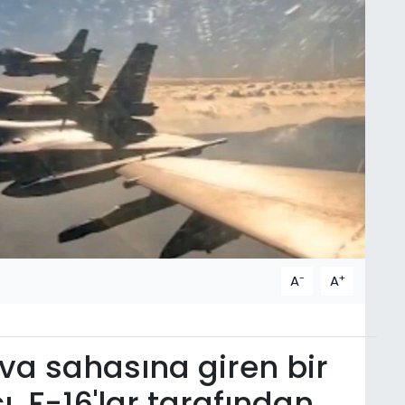
-
+
A
A
ava sahasına giren bir
, F-16'lar tarafından