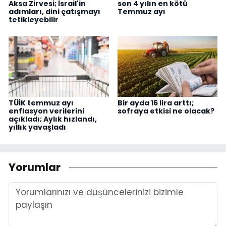
Aksa Zirvesi; İsrail'in
son 4 yılın en kötü
adımları, dini çatışmayı
Temmuz ayı
tetikleyebilir
TÜİK temmuz ayı
Bir ayda 16 lira arttı;
enflasyon verilerini
sofraya etkisi ne olacak?
açıkladı; Aylık hızlandı,
yıllık yavaşladı
Yorumlar