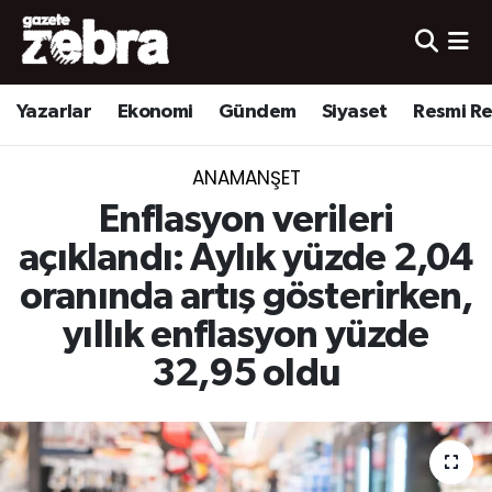
Yazarlar
Nöbetçi Eczaneler
Yazarlar
Ekonomi
Gündem
Siyaset
Resmi R
Ekonomi
Hava Durumu
ANAMANŞET
Kültür-Sanat
Trafik Durumu
Enflasyon verileri
Yerel
Süper Lig Puan Durumu ve Fikstür
açıklandı: Aylık yüzde 2,04
oranında artış gösterirken,
Spor
Tüm Manşetler
yıllık enflasyon yüzde
Son Dakika Haberleri
32,95 oldu
Haber Arşivi