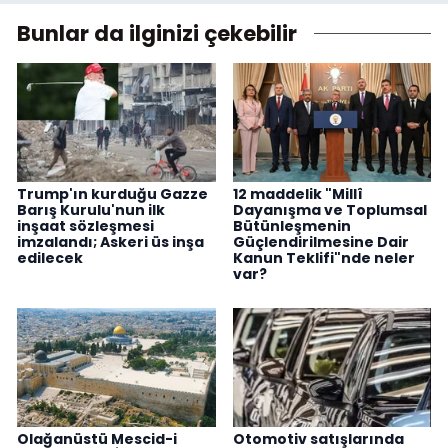
Bunlar da ilginizi çekebilir
Trump'ın kurduğu Gazze
12 maddelik "Millî
Barış Kurulu'nun ilk
Dayanışma ve Toplumsal
inşaat sözleşmesi
Bütünleşmenin
imzalandı; Askeri üs inşa
Güçlendirilmesine Dair
edilecek
Kanun Teklifi"nde neler
var?
Olağanüstü Mescid-i
Otomotiv satışlarında