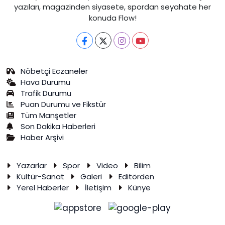
yazıları, magazinden siyasete, spordan seyahate her
konuda Flow!
Nöbetçi Eczaneler
Hava Durumu
Trafik Durumu
Puan Durumu ve Fikstür
Tüm Manşetler
Son Dakika Haberleri
Haber Arşivi
Yazarlar
Spor
Video
Bilim
Kültür-Sanat
Galeri
Editörden
Yerel Haberler
İletişim
Künye