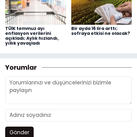
TÜİK temmuz ayı
Bir ayda 16 lira arttı;
enflasyon verilerini
sofraya etkisi ne olacak?
açıkladı; Aylık hızlandı,
yıllık yavaşladı
Yorumlar
Gönder