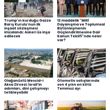
Trump'ın kurduğu Gazze
12 maddelik "Millî
Barış Kurulu'nun ilk
Dayanışma ve Toplumsal
inşaat sözleşmesi
Bütünleşmenin
imzalandı; Askeri üs inşa
Güçlendirilmesine Dair
edilecek
Kanun Teklifi"nde neler
var?
Olağanüstü Mescid-i
Otomotiv satışlarında
Aksa Zirvesi; İsrail'in
son 4 yılın en kötü
adımları, dini çatışmayı
Temmuz ayı
tetikleyebilir