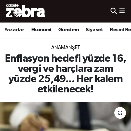
Yazarlar
Nöbetçi Eczaneler
Yazarlar
Ekonomi
Gündem
Siyaset
Resmi R
Ekonomi
Hava Durumu
ANAMANŞET
Kültür-Sanat
Trafik Durumu
Enflasyon hedefi yüzde 16,
Yerel
Süper Lig Puan Durumu ve Fikstür
vergi ve harçlara zam
yüzde 25,49... Her kalem
Spor
Tüm Manşetler
etkilenecek!
Son Dakika Haberleri
Haber Arşivi