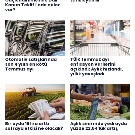
Güçlendirilmesine Dair
tetikleyebilir
Kanun Teklifi"nde neler
var?
Otomotiv satışlarında
TÜİK temmuz ayı
son 4 yılın en kötü
enflasyon verilerini
Temmuz ayı
açıkladı; Aylık hızlandı,
yıllık yavaşladı
Bir ayda 16 lira arttı;
Açlık sınırında yedi ayda
sofraya etkisi ne olacak?
yüzde 22,54'lük artış