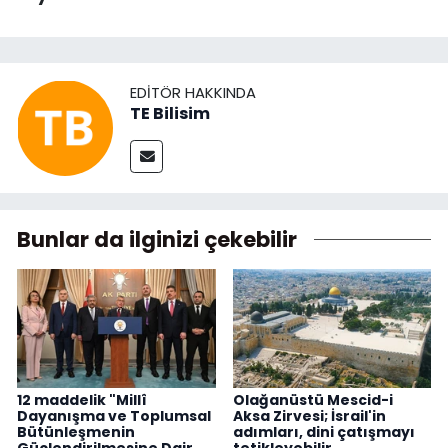
EDITÖR HAKKINDA
TE Bilisim
Bunlar da ilginizi çekebilir
12 maddelik "Millî
Olağanüstü Mescid-i
Dayanışma ve Toplumsal
Aksa Zirvesi; İsrail'in
Bütünleşmenin
adımları, dini çatışmayı