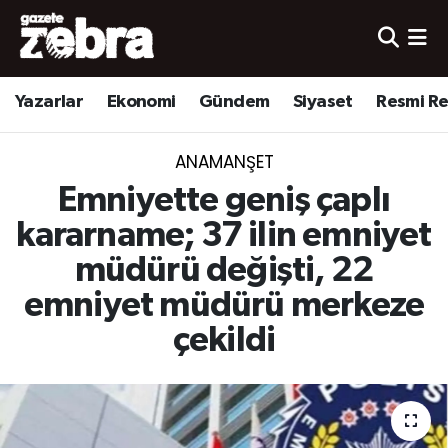
Yazarlar
Nöbetçi Eczaneler
Yazarlar
Ekonomi
Gündem
Siyaset
Resmi R
Ekonomi
Hava Durumu
ANAMANŞET
Kültür-Sanat
Trafik Durumu
Emniyette geniş çaplı
Yerel
Süper Lig Puan Durumu ve Fikstür
kararname; 37 ilin emniyet
müdürü değişti, 22
Spor
Tüm Manşetler
emniyet müdürü merkeze
Son Dakika Haberleri
çekildi
Haber Arşivi