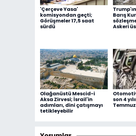
'Çerçeve Yasa'
Trump'ın
komisyondan geçti;
Barış Kur
Görüşmeler 17,5 saat
sözleşme
sürdü
Askeri üs
Olağanüstü Mescid-i
Otomotiv
Aksa Zirvesi; İsrail'in
son 4 yıl
adımları, dini çatışmayı
Temmuz 
tetikleyebilir
Yorumlar