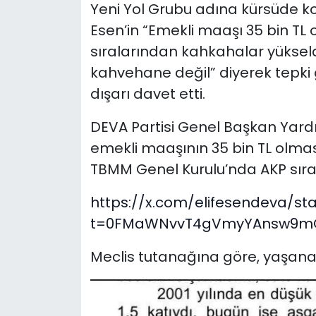
Yeni Yol Grubu adına kürsüde ko
Esen’in “Emekli maaşı 35 bin TL 
sıralarından kahkahalar yükseldi
kahvehane değil” diyerek tepki 
dışarı davet etti.
DEVA Partisi Genel Başkan Yardımc
emekli maaşının 35 bin TL olmas
TBMM Genel Kurulu’nda AKP sıra
https://x.com/elifesendeva/s
t=0FMaWNvvT4gVmyYAnsw9m
Meclis tutanağına göre, yaşanan