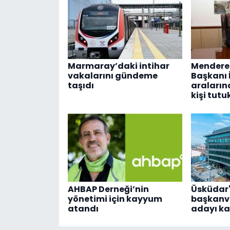
Marmaray’daki intihar
Menderes
vakalarını gündeme
Başkanı İ
taşıdı
araların
kişi tutu
AHBAP Derneği’nin
Üsküdar'
yönetimi için kayyum
başkanve
atandı
adayı k