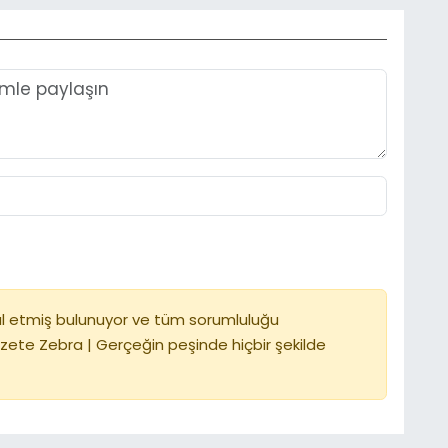
l etmiş bulunuyor ve tüm sorumluluğu
zete Zebra | Gerçeğin peşinde hiçbir şekilde