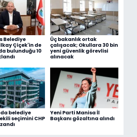
 Belediye
Üç bakanlık ortak
lkay Çiçek'in de
çalışacak; Okullara 30 bin
da bulunduğu 10
yeni güvenlik görevlisi
klandı
alınacak
da belediye
Yeni Parti Manisa İl
kili seçimini CHP
Başkanı gözaltına alındı
azandı