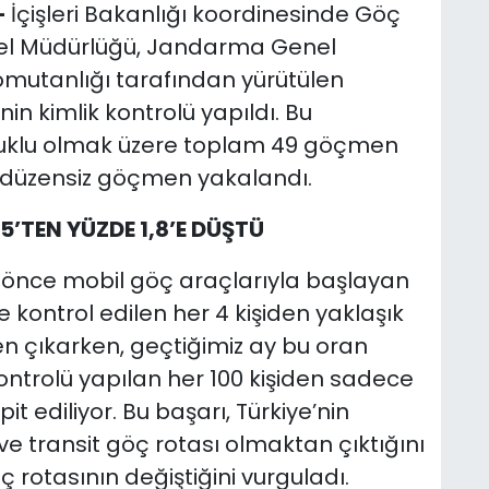
-
İçişleri Bakanlığı koordinesinde Göç
nel Müdürlüğü, Jandarma Genel
omutanlığı tarafından yürütülen
in kimlik kontrolü yapıldı. Bu
yruklu olmak üzere toplam 49 göçmen
9 düzensiz göçmen yakalandı.
’TEN YÜZDE 1,8’E DÜŞTÜ
 yıl önce mobil göç araçlarıyla başlayan
 kontrol edilen her 4 kişiden yaklaşık
n çıkarken, geçtiğimiz ay bu oran
k kontrolü yapılan her 100 kişiden sadece
t ediliyor. Bu başarı, Türkiye’nin
 transit göç rotası olmaktan çıktığını
öç rotasının değiştiğini vurguladı.