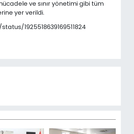
ücadele ve sınır yönetimi gibi tüm
rine yer verildi.
a/status/1925518639169511824