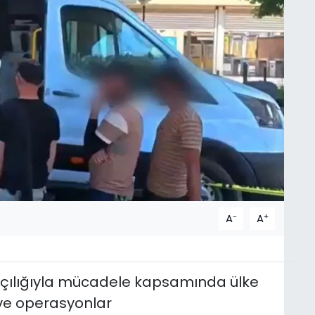
-
+
A
A
çılığıyla mücadele kapsamında ülke
ve operasyonlar