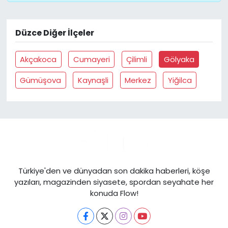
Düzce Diğer İlçeler
Akçakoca
Cumayeri
Çilimli
Gölyaka
Gümüşova
Kaynaşli
Merkez
Yiğilca
Türkiye'den ve dünyadan son dakika haberleri, köşe
yazıları, magazinden siyasete, spordan seyahate her
konuda Flow!