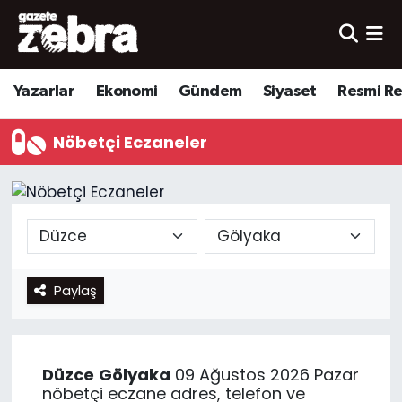
Yazarlar
Nöbetçi Eczaneler
Yazarlar
Ekonomi
Gündem
Siyaset
Resmi R
Ekonomi
Hava Durumu
Nöbetçi Eczaneler
Kültür-Sanat
Trafik Durumu
Yerel
Süper Lig Puan Durumu ve Fikstür
Spor
Tüm Manşetler
Paylaş
Son Dakika Haberleri
Haber Arşivi
Düzce
Gölyaka
09 Ağustos 2026 Pazar
nöbetçi eczane adres, telefon ve