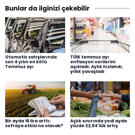
Bunlar da ilginizi çekebilir
Otomotiv satışlarında
TÜİK temmuz ayı
son 4 yılın en kötü
enflasyon verilerini
Temmuz ayı
açıkladı; Aylık hızlandı,
yıllık yavaşladı
Bir ayda 16 lira arttı;
Açlık sınırında yedi ayda
sofraya etkisi ne olacak?
yüzde 22,54'lük artış