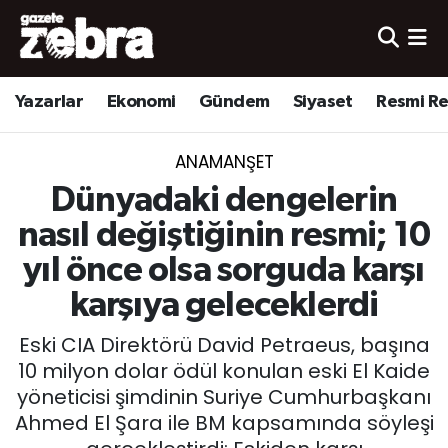
Yazarlar
Nöbetçi Eczaneler
Yazarlar
Ekonomi
Gündem
Siyaset
Resmi R
Ekonomi
Hava Durumu
ANAMANŞET
Kültür-Sanat
Trafik Durumu
Dünyadaki dengelerin
Yerel
Süper Lig Puan Durumu ve Fikstür
nasıl değiştiğinin resmi; 10
yıl önce olsa sorguda karşı
Spor
Tüm Manşetler
karşıya geleceklerdi
Son Dakika Haberleri
Eski CIA Direktörü David Petraeus, başına
10 milyon dolar ödül konulan eski El Kaide
Haber Arşivi
yöneticisi şimdinin Suriye Cumhurbaşkanı
Ahmed El Şara ile BM kapsamında söyleşi