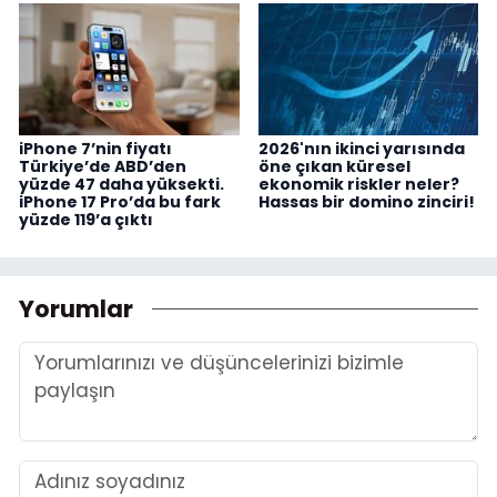
iPhone 7’nin fiyatı
2026'nın ikinci yarısında
Türkiye’de ABD’den
öne çıkan küresel
yüzde 47 daha yüksekti.
ekonomik riskler neler?
iPhone 17 Pro’da bu fark
Hassas bir domino zinciri!
yüzde 119’a çıktı
Yorumlar