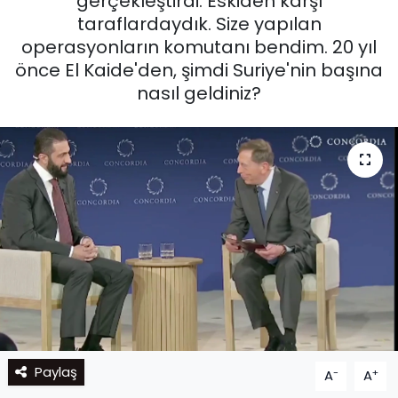
gerçekleştirdi: Eskiden karşı
taraflardaydık. Size yapılan
operasyonların komutanı bendim. 20 yıl
önce El Kaide'den, şimdi Suriye'nin başına
nasıl geldiniz?
Paylaş
-
+
A
A