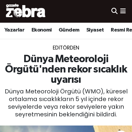
Yazarlar
Nöbetçi Eczaneler
Yazarlar
Ekonomi
Gündem
Siyaset
Resmi R
Ekonomi
Hava Durumu
EDITÖRDEN
Kültür-Sanat
Trafik Durumu
Dünya Meteoroloji
Yerel
Süper Lig Puan Durumu ve Fikstür
Örgütü'nden rekor sıcaklık
uyarısı
Spor
Tüm Manşetler
Dünya Meteoroloji Örgütü (WMO), küresel
Son Dakika Haberleri
ortalama sıcaklıkların 5 yıl içinde rekor
seviyelerde veya rekor seviyelere yakın
Haber Arşivi
seyretmesinin beklendiğini bildirdi.