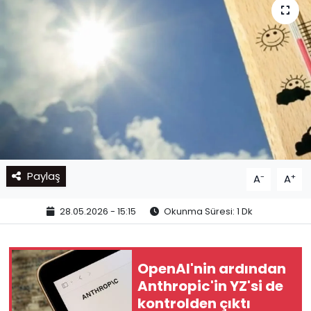
Paylaş
-
+
A
A
28.05.2026 - 15:15
Okunma Süresi: 1 Dk
OpenAI'nin ardından
Anthropic'in YZ'si de
kontrolden çıktı