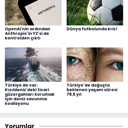
OpenAI'nin ardından
Dünya futbolunda kriz!
Anthropic'in YZ'si de
kontrolden çıktı
Türkiye de var;
Türkiye'de doğuşta
Kızıldeniz'deki ticari
beklenen yaşam süresi
güzergahları korumak
78,5 yıl
için deniz savunma
koalisyonu
Yorumlar