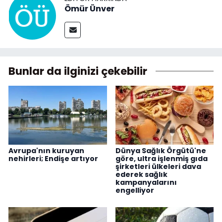
Ömür Ünver
Bunlar da ilginizi çekebilir
Avrupa'nın kuruyan
Dünya Sağlık Örgütü'ne
nehirleri; Endişe artıyor
göre, ultra işlenmiş gıda
şirketleri ülkeleri dava
ederek sağlık
kampanyalarını
engelliyor