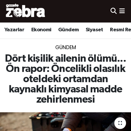
Yazarlar
Nöbetçi Eczaneler
Yazarlar
Ekonomi
Gündem
Siyaset
Resmi R
Ekonomi
Hava Durumu
GÜNDEM
Kültür-Sanat
Trafik Durumu
Dört kişilik ailenin ölümü...
Yerel
Süper Lig Puan Durumu ve Fikstür
Ön rapor: Öncelikli olasılık
oteldeki ortamdan
Spor
Tüm Manşetler
kaynaklı kimyasal madde
Son Dakika Haberleri
zehirlenmesi
Haber Arşivi