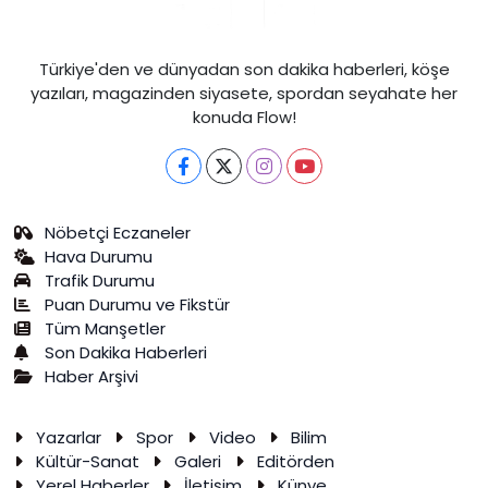
Türkiye'den ve dünyadan son dakika haberleri, köşe
yazıları, magazinden siyasete, spordan seyahate her
konuda Flow!
Nöbetçi Eczaneler
Hava Durumu
Trafik Durumu
Puan Durumu ve Fikstür
Tüm Manşetler
Son Dakika Haberleri
Haber Arşivi
Yazarlar
Spor
Video
Bilim
Kültür-Sanat
Galeri
Editörden
Yerel Haberler
İletişim
Künye