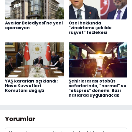
Avcılar Belediyesi'ne yeni
Özel hakkında
operasyon
"zincirleme şekilde
rüşvet" fezlekesi
YAŞ kararları açıklandı;
Şehirlerarası otobüs
Hava Kuvvetleri
seferlerinde, "normal" ve
Komutanı değişti
"ekspres" dönemi; Bazı
hatlarda uygulanacak
Yorumlar