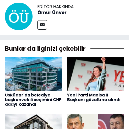
EDITÖR HAKKINDA
Ömür Ünver
Bunlar da ilginizi çekebilir
Üsküdar'da belediye
Yeni Parti Manisa İl
başkanvekili seçimini CHP
Başkanı gözaltına alındı
adayı kazandı