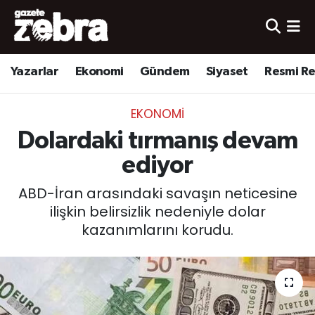
Yazarlar
Nöbetçi Eczaneler
Yazarlar
Ekonomi
Gündem
Siyaset
Resmi R
Ekonomi
Hava Durumu
EKONOMI
Kültür-Sanat
Trafik Durumu
Dolardaki tırmanış devam
Yerel
Süper Lig Puan Durumu ve Fikstür
ediyor
ABD-İran arasındaki savaşın neticesine
Spor
Tüm Manşetler
ilişkin belirsizlik nedeniyle dolar
kazanımlarını korudu.
Son Dakika Haberleri
Haber Arşivi