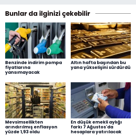
Bunlar da ilginizi çekebilir
Benzinde indirim pompa
Altın hafta başından bu
fiyatlarına
yana yükselişini sürdürdü
yansımayacak
Mevsimsellikten
En düşük emekli aylığı
arındırılmış enflasyon
farkı 7 Ağustos'da
yüzde 1,93 oldu
hesaplara yatırılacak