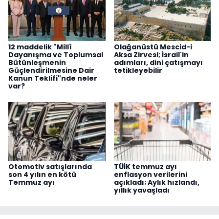
12 maddelik "Millî
Olağanüstü Mescid-i
Dayanışma ve Toplumsal
Aksa Zirvesi; İsrail'in
Bütünleşmenin
adımları, dini çatışmayı
Güçlendirilmesine Dair
tetikleyebilir
Kanun Teklifi"nde neler
var?
Otomotiv satışlarında
TÜİK temmuz ayı
son 4 yılın en kötü
enflasyon verilerini
Temmuz ayı
açıkladı; Aylık hızlandı,
yıllık yavaşladı