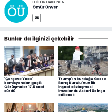
EDITÖR HAKKINDA
Ömür Ünver
Bunlar da ilginizi çekebilir
'Çerçeve Yasa'
Trump'ın kurduğu Gazze
komisyondan geçti;
Barış Kurulu'nun ilk
Görüşmeler 17,5 saat
inşaat sözleşmesi
sürdü
imzalandı; Askeri üs inşa
edilecek