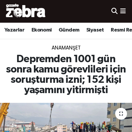
Yazarlar
Nöbetçi Eczaneler
Yazarlar
Ekonomi
Gündem
Siyaset
Resmi R
Ekonomi
Hava Durumu
ANAMANŞET
Kültür-Sanat
Trafik Durumu
Depremden 1001 gün
Yerel
Süper Lig Puan Durumu ve Fikstür
sonra kamu görevlileri için
soruşturma izni; 152 kişi
Spor
Tüm Manşetler
yaşamını yitirmişti
Son Dakika Haberleri
Haber Arşivi