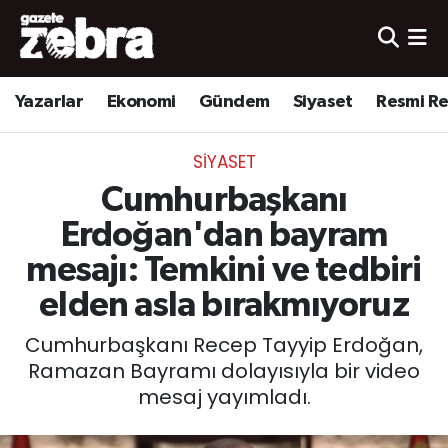
Yazarlar
Nöbetçi Eczaneler
Yazarlar
Ekonomi
Gündem
Siyaset
Resmi R
Ekonomi
Hava Durumu
SIYASET
Kültür-Sanat
Trafik Durumu
Cumhurbaşkanı
Yerel
Süper Lig Puan Durumu ve Fikstür
Erdoğan'dan bayram
mesajı: Temkini ve tedbiri
Spor
Tüm Manşetler
elden asla bırakmıyoruz
Son Dakika Haberleri
Cumhurbaşkanı Recep Tayyip Erdoğan,
Ramazan Bayramı dolayısıyla bir video
Haber Arşivi
mesaj yayımladı.