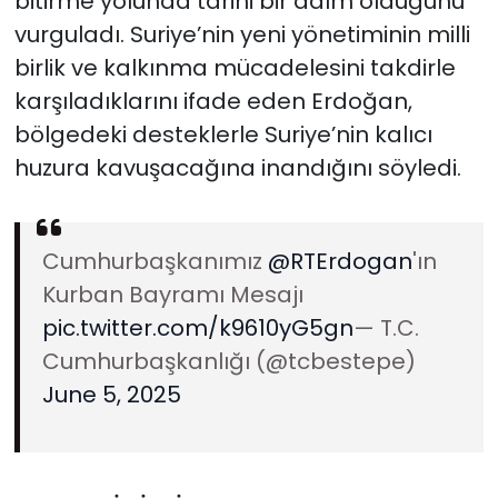
bitirme yolunda tarihi bir adım olduğunu
vurguladı. Suriye’nin yeni yönetiminin milli
birlik ve kalkınma mücadelesini takdirle
karşıladıklarını ifade eden Erdoğan,
bölgedeki desteklerle Suriye’nin kalıcı
huzura kavuşacağına inandığını söyledi.
Cumhurbaşkanımız
@RTErdogan
'ın
Kurban Bayramı Mesajı
pic.twitter.com/k9610yG5gn
— T.C.
Cumhurbaşkanlığı (@tcbestepe)
June 5, 2025