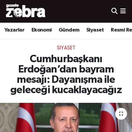
Yazarlar
Nöbetçi Eczaneler
Yazarlar
Ekonomi
Gündem
Siyaset
Resmi R
Ekonomi
Hava Durumu
SIYASET
Kültür-Sanat
Trafik Durumu
Cumhurbaşkanı
Yerel
Süper Lig Puan Durumu ve Fikstür
Erdoğan’dan bayram
mesajı: Dayanışma ile
Spor
Tüm Manşetler
geleceği kucaklayacağız
Son Dakika Haberleri
Haber Arşivi