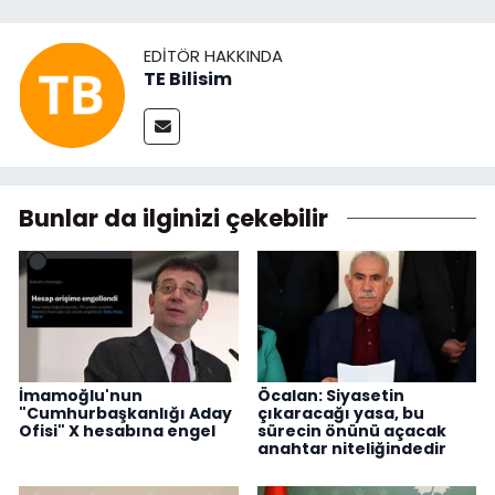
EDITÖR HAKKINDA
TE Bilisim
Bunlar da ilginizi çekebilir
İmamoğlu'nun
Öcalan: Siyasetin
"Cumhurbaşkanlığı Aday
çıkaracağı yasa, bu
Ofisi" X hesabına engel
sürecin önünü açacak
anahtar niteliğindedir