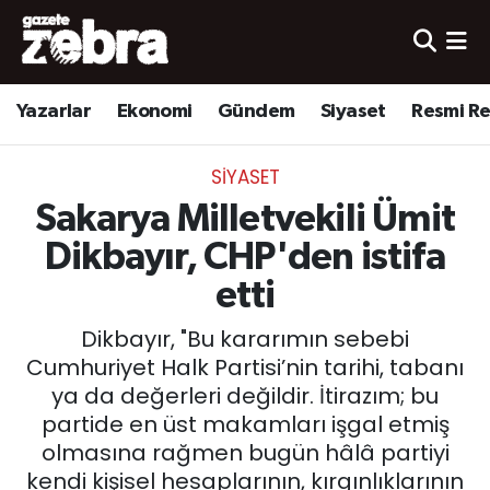
Yazarlar
Nöbetçi Eczaneler
Yazarlar
Ekonomi
Gündem
Siyaset
Resmi R
Ekonomi
Hava Durumu
SIYASET
Kültür-Sanat
Trafik Durumu
Sakarya Milletvekili Ümit
Yerel
Süper Lig Puan Durumu ve Fikstür
Dikbayır, CHP'den istifa
etti
Spor
Tüm Manşetler
Dikbayır, "Bu kararımın sebebi
Son Dakika Haberleri
Cumhuriyet Halk Partisi’nin tarihi, tabanı
ya da değerleri değildir. İtirazım; bu
Haber Arşivi
partide en üst makamları işgal etmiş
olmasına rağmen bugün hâlâ partiyi
kendi kişisel hesaplarının, kırgınlıklarının