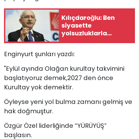
Kılıçdaroğlu: Ben
siyasette
yolsuzluklarla
mücadele ettiğim
için tanındım
Enginyurt şunları yazdı:
"Eylül ayında Olağan kurultay takvimini
başlatıyoruz demek,2027 den önce
Kurultay yok demektir.
Öyleyse yeni yol bulma zamanı gelmiş ve
hak doğmuştur.
Özgür Özel liderliğinde “YÜRÜYÜŞ”
başlasın.