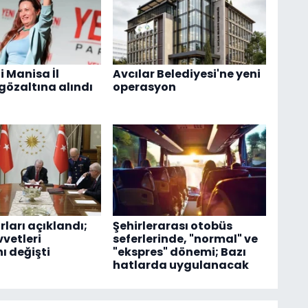
i Manisa İl
Avcılar Belediyesi'ne yeni
gözaltına alındı
operasyon
ları açıklandı;
Şehirlerarası otobüs
vetleri
seferlerinde, "normal" ve
 değişti
"ekspres" dönemi; Bazı
hatlarda uygulanacak