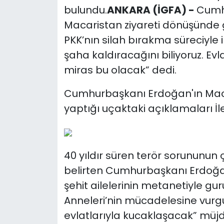
bulundu.
ANKARA (İGFA) -
Cumh
Macaristan ziyareti dönüşünde 
PKK’nın silah bırakma süreciyle il
şaha kaldıracağını biliyoruz. Ev
miras bu olacak” dedi.
Cumhurbaşkanı Erdoğan'ın Mac
yaptığı uçaktaki açıklamaları İl
40 yıldır süren terör sorununun 
belirten Cumhurbaşkanı Erdoğan
şehit ailelerinin metanetiyle gu
Anneleri’nin mücadelesine vur
evlatlarıyla kucaklaşacak” müjde