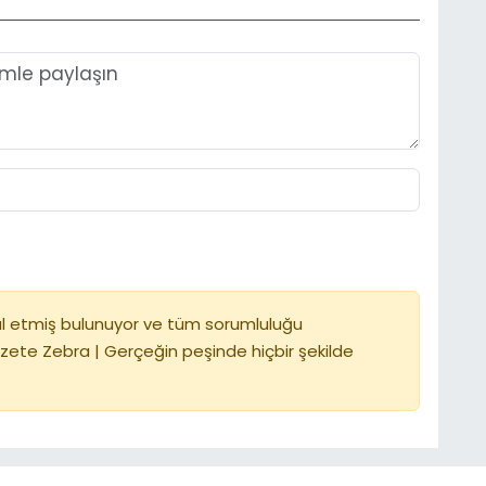
l etmiş bulunuyor ve tüm sorumluluğu
zete Zebra | Gerçeğin peşinde hiçbir şekilde