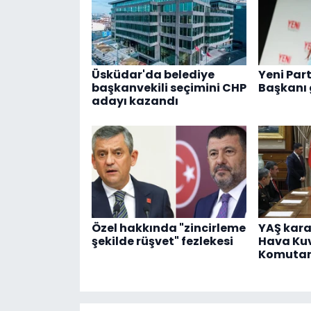
Üsküdar'da belediye
Yeni Part
başkanvekili seçimini CHP
Başkanı 
adayı kazandı
Özel hakkında "zincirleme
YAŞ karar
şekilde rüşvet" fezlekesi
Hava Kuv
Komutanı