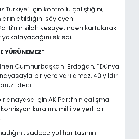
Türkiye” için kontrollü çalıştığını,
ların atıldığını söyleyen
ti’nin silah vesayetinden kurtularak
r yakalayacağını ekledi.
ĞE YÜRÜNEMEZ”
ğinen Cumhurbaşkanı Erdoğan, “Dünya
nayasayla bir yere varılamaz. 40 yıldır
oruz” dedi.
bir anayasa için AK Parti’nin çalışma
 komisyon kuralım, millî ve yerli bir
.
madığını, sadece yol haritasının