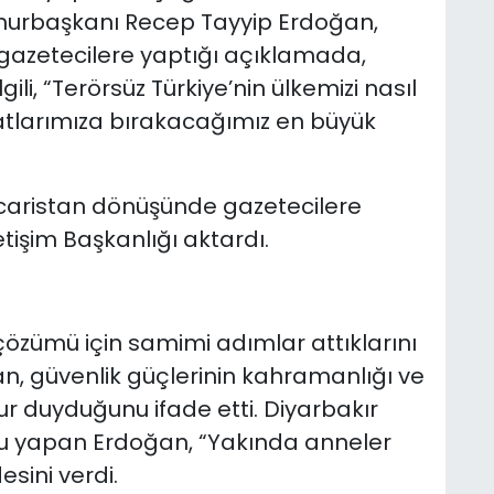
urbaşkanı Recep Tayyip Erdoğan,
gazetecilere yaptığı açıklamada,
gili, “Terörsüz Türkiye’nin ülkemizi nasıl
latlarımıza bırakacağımız en büyük
aristan dönüşünde gazetecilere
etişim Başkanlığı aktardı.
çözümü için samimi adımlar attıklarını
, güvenlik güçlerinin kahramanlığı ve
rur duyduğunu ifade etti. Diyarbakır
gu yapan Erdoğan, “Yakında anneler
sini verdi.