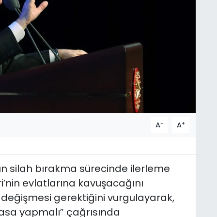
-
+
A
A
 silah bırakma sürecinde ilerleme
i’nin evlatlarına kavuşacağını
değişmesi gerektiğini vurgulayarak,
ayasa yapmalı” çağrısında