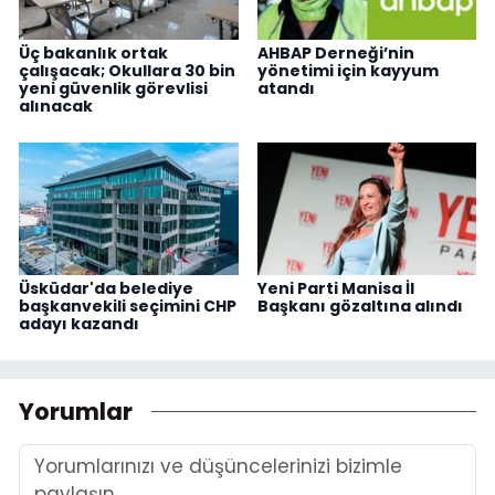
Üç bakanlık ortak
AHBAP Derneği’nin
çalışacak; Okullara 30 bin
yönetimi için kayyum
yeni güvenlik görevlisi
atandı
alınacak
Üsküdar'da belediye
Yeni Parti Manisa İl
başkanvekili seçimini CHP
Başkanı gözaltına alındı
adayı kazandı
Yorumlar