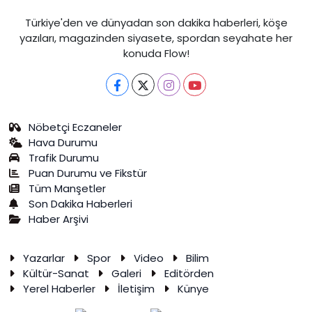
Türkiye'den ve dünyadan son dakika haberleri, köşe
yazıları, magazinden siyasete, spordan seyahate her
konuda Flow!
Nöbetçi Eczaneler
Hava Durumu
Trafik Durumu
Puan Durumu ve Fikstür
Tüm Manşetler
Son Dakika Haberleri
Haber Arşivi
Yazarlar
Spor
Video
Bilim
Kültür-Sanat
Galeri
Editörden
Yerel Haberler
İletişim
Künye