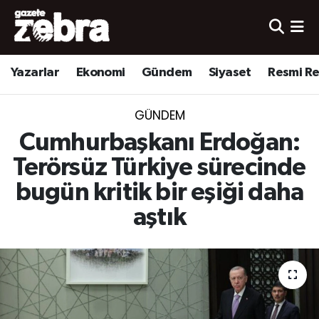
Yazarlar
Nöbetçi Eczaneler
Yazarlar
Ekonomi
Gündem
Siyaset
Resmi R
Ekonomi
Hava Durumu
GÜNDEM
Kültür-Sanat
Trafik Durumu
Cumhurbaşkanı Erdoğan:
Yerel
Süper Lig Puan Durumu ve Fikstür
Terörsüz Türkiye sürecinde
bugün kritik bir eşiği daha
Spor
Tüm Manşetler
aştık
Son Dakika Haberleri
Haber Arşivi