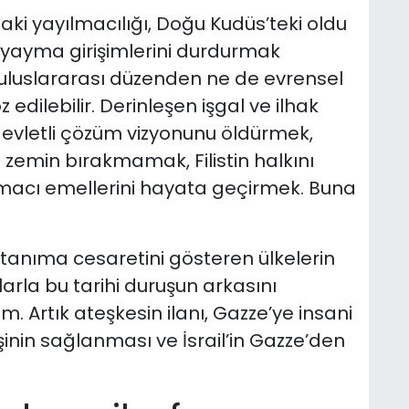
daki yayılmacılığı, Doğu Kudüs’teki oldu
ığı yayma girişimlerini durdurmak
r uluslararası düzenden ne de evrensel
dilebilir. Derinleşen işgal ve ilhak
ki devletli çözüm vizyonunu öldürmek,
i zemin bırakmamak, Filistin halkını
macı emellerini hayata geçirmek. Buna
i tanıma cesaretini gösteren ülkelerin
larla bu tarihi duruşun arkasını
 Artık ateşkesin ilanı, Gazze’ye insani
şinin sağlanması ve İsrail’in Gazze’den