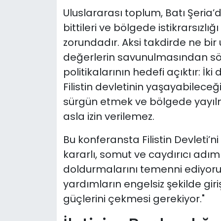
Uluslararası toplum, Batı Şeria’
bittileri ve bölgede istikrarsızl
zorundadır. Aksi takdirde ne bi
değerlerin savunulmasından söz e
politikalarının hedefi açıktır: İ
Filistin devletinin yaşayabileceğ
sürgün etmek ve bölgede yayıl
asla izin verilemez.
Bu konferansta Filistin Devleti’n
kararlı, somut ve caydırıcı adım
doldurmalarını temenni ediyorum.
yardımların engelsiz şekilde giri
güçlerini çekmesi gerekiyor."