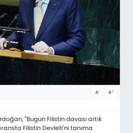
-
+
A
A
oğan, "Bugün Filistin davası artık
ansta Filistin Devleti'ni tanıma