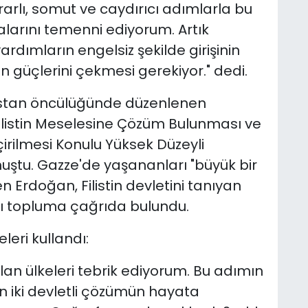
rarlı, somut ve caydırıcı adımlarla bu
alarını temenni ediyorum. Artık
ardımların engelsiz şekilde girişinin
n güçlerini çekmesi gerekiyor." dedi.
istan öncülüğünde düzenlenen
Filistin Meselesine Çözüm Bulunması ve
irilmesi Konulu Yüksek Düzeyli
uştu. Gazze'de yaşananları "büyük bir
en Erdoğan, Filistin devletini tanıyan
rası topluma çağrıda bulundu.
eri kullandı:
 alan ülkeleri tebrik ediyorum. Bu adımın
n iki devletli çözümün hayata