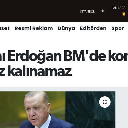
aset
Resmi Reklam
Dünya
Editörden
Spor
 Erdoğan BM'de konu
iz kalınamaz