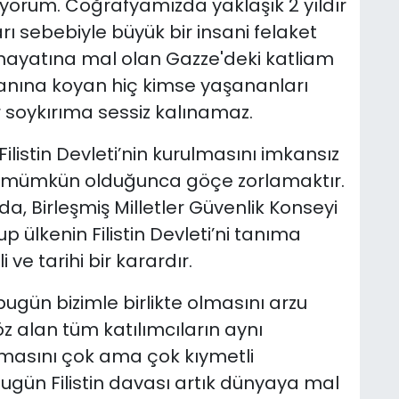
liyorum. Coğrafyamızda yaklaşık 2 yıldır
arı sebebiyle büyük bir insani felaket
n hayatına mal olan Gazze'deki katliam
cdanına koyan hiç kimse yaşananları
 soykırıma sessiz kalınamaz.
istin Devleti’nin kurulmasını imkansız
 da mümkün olduğunca göçe zorlamaktır.
a, Birleşmiş Milletler Güvenlik Konseyi
p ülkenin Filistin Devleti’ni tanıma
ve tarihi bir karardır.
bugün bizimle birlikte olmasını arzu
 alan tüm katılımcıların aynı
olmasını çok ama çok kıymetli
ugün Filistin davası artık dünyaya mal