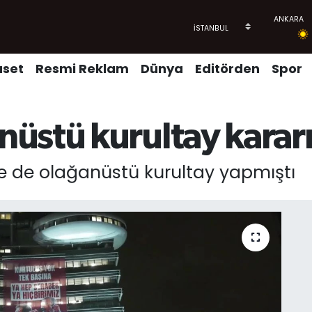
aset
Resmi Reklam
Dünya
Editörden
Spor
üstü kurultay karar
de de olağanüstü kurultay yapmıştı