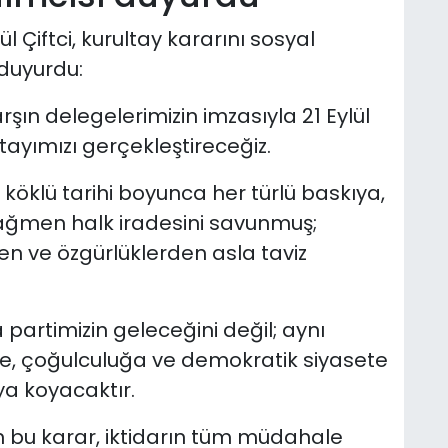
Çiftci, kurultay kararını sosyal
duyurdu:
şın delegelerimizin imzasıyla 21 Eylül
tayımızı gerçekleştireceğiz.
k köklü tarihi boyunca her türlü baskıya,
ğmen halk iradesini savunmuş;
n ve özgürlüklerden asla taviz
 partimizin geleceğini değil; aynı
ğe, çoğulculuğa ve demokratik siyasete
ya koyacaktır.
an bu karar, iktidarın tüm müdahale