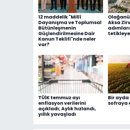
12 maddelik "Millî
Olağanü
Dayanışma ve Toplumsal
Aksa Zirve
Bütünleşmenin
adımları
Güçlendirilmesine Dair
tetikleye
Kanun Teklifi"nde neler
var?
TÜİK temmuz ayı
Bir ayda 1
enflasyon verilerini
sofraya 
açıkladı; Aylık hızlandı,
yıllık yavaşladı