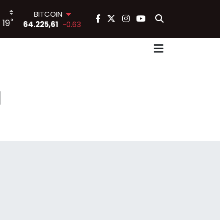
BITCOIN
°
19
64.225,61
-0.63
DOLAR
47,7143
0.16
EURO
55,0317
-0.02
STERLİN
64,2463
0.07
ı
GRAM ALTIN
6510.40
0.45
BİST100
13.799
70