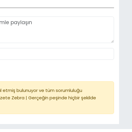
l etmiş bulunuyor ve tüm sorumluluğu
zete Zebra | Gerçeğin peşinde hiçbir şekilde