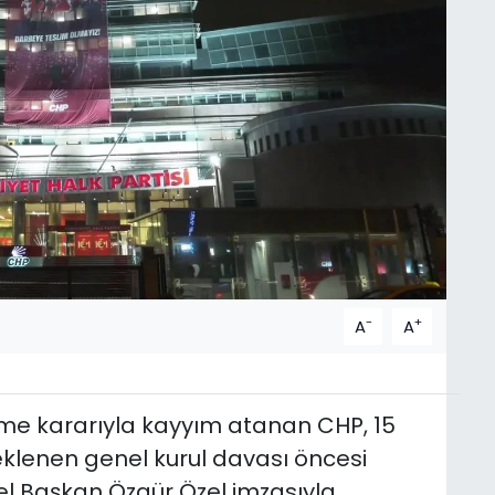
-
+
A
A
eme kararıyla kayyım atanan CHP, 15
eklenen genel kurul davası öncesi
nel Başkan Özgür Özel imzasıyla