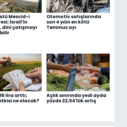
stü Mescid-i
Otomotiv satışlarında
si; İsrail'in
son 4 yılın en kötü
, dini çatışmayı
Temmuz ayı
bilir
6 lira arttı;
Açlık sınırında yedi ayda
etkisi ne olacak?
yüzde 22,54'lük artış