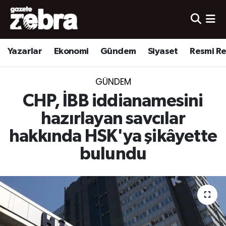
Yazarlar
Nöbetçi Eczaneler
Yazarlar
Ekonomi
Gündem
Siyaset
Resmi R
Ekonomi
Hava Durumu
GÜNDEM
Kültür-Sanat
Trafik Durumu
CHP, İBB iddianamesini
Yerel
Süper Lig Puan Durumu ve Fikstür
hazırlayan savcılar
hakkında HSK'ya şikâyette
Spor
Tüm Manşetler
bulundu
Son Dakika Haberleri
Haber Arşivi