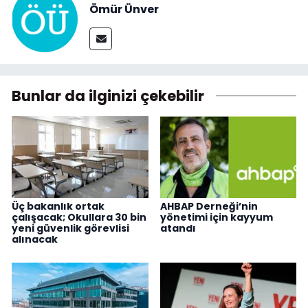
Ömür Ünver
Bunlar da ilginizi çekebilir
Üç bakanlık ortak
AHBAP Derneği’nin
çalışacak; Okullara 30 bin
yönetimi için kayyum
yeni güvenlik görevlisi
atandı
alınacak