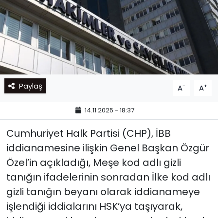
Paylaş
-
+
A
A
14.11.2025 - 18:37
Cumhuriyet Halk Partisi (CHP), İBB
iddianamesine ilişkin Genel Başkan Özgür
Özel’in açıkladığı, Meşe kod adlı gizli
tanığın ifadelerinin sonradan İlke kod adlı
gizli tanığın beyanı olarak iddianameye
işlendiği iddialarını HSK’ya taşıyarak,