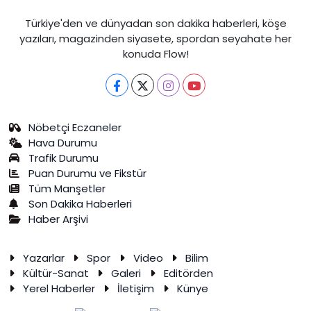
Türkiye'den ve dünyadan son dakika haberleri, köşe
yazıları, magazinden siyasete, spordan seyahate her
konuda Flow!
Nöbetçi Eczaneler
Hava Durumu
Trafik Durumu
Puan Durumu ve Fikstür
Tüm Manşetler
Son Dakika Haberleri
Haber Arşivi
Yazarlar
Spor
Video
Bilim
Kültür-Sanat
Galeri
Editörden
Yerel Haberler
İletişim
Künye