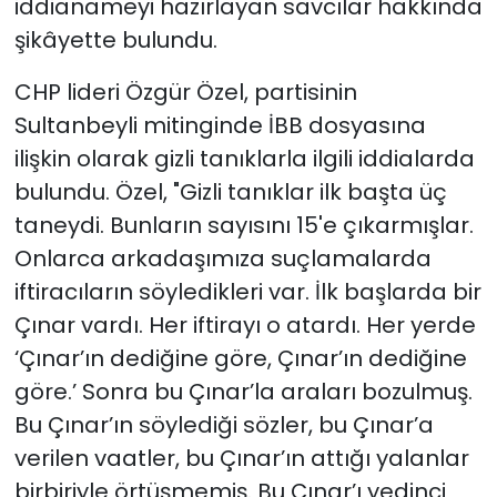
iddianameyi hazırlayan savcılar hakkında
şikâyette bulundu.
CHP lideri Özgür Özel, partisinin
Sultanbeyli mitinginde İBB dosyasına
ilişkin olarak gizli tanıklarla ilgili iddialarda
bulundu. Özel, "Gizli tanıklar ilk başta üç
taneydi. Bunların sayısını 15'e çıkarmışlar.
Onlarca arkadaşımıza suçlamalarda
iftiracıların söyledikleri var. İlk başlarda bir
Çınar vardı. Her iftirayı o atardı. Her yerde
‘Çınar’ın dediğine göre, Çınar’ın dediğine
göre.’ Sonra bu Çınar’la araları bozulmuş.
Bu Çınar’ın söylediği sözler, bu Çınar’a
verilen vaatler, bu Çınar’ın attığı yalanlar
birbiriyle örtüşmemiş. Bu Çınar’ı yedinci