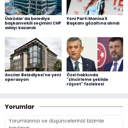
Üsküdar'da belediye
Yeni Parti Manisa İl
başkanvekili seçimini CHP
Başkanı gözaltına alındı
adayı kazandı
Avcılar Belediyesi'ne yeni
Özel hakkında
operasyon
"zincirleme şekilde
rüşvet" fezlekesi
Yorumlar