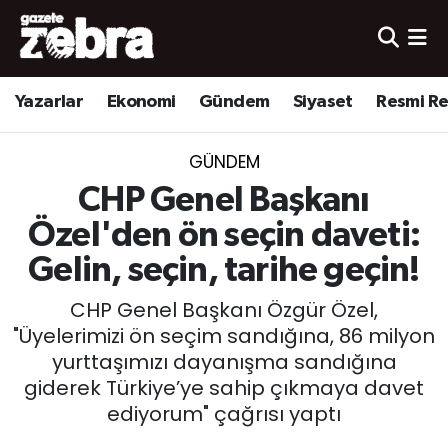
Yazarlar
Nöbetçi Eczaneler
Yazarlar
Ekonomi
Gündem
Siyaset
Resmi R
Ekonomi
Hava Durumu
GÜNDEM
Kültür-Sanat
Trafik Durumu
CHP Genel Başkanı
Yerel
Süper Lig Puan Durumu ve Fikstür
Özel'den ön seçin daveti:
Gelin, seçin, tarihe geçin!
Spor
Tüm Manşetler
CHP Genel Başkanı Özgür Özel,
Son Dakika Haberleri
"Üyelerimizi ön seçim sandığına, 86 milyon
yurttaşımızı dayanışma sandığına
Haber Arşivi
giderek Türkiye’ye sahip çıkmaya davet
ediyorum" çağrısı yaptı