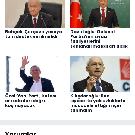
Bahçeli: Çerçeve yasaya
Davutoğlu: Gelecek
tam destek verilmelidir
Partisi'nin siyasi
faaliyetlerini
sonlandırma kararı aldık
Özel: Yeni Parti, kafası
Kılıçdaroğlu: Ben
arkada ileri doğru
siyasette yolsuzluklarla
koşmayacak
mücadele ettiğim için
tanındım
Yorumlar