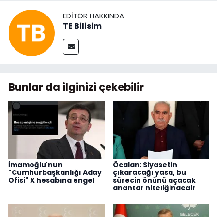
EDITÖR HAKKINDA
TE Bilisim
Bunlar da ilginizi çekebilir
İmamoğlu'nun
Öcalan: Siyasetin
"Cumhurbaşkanlığı Aday
çıkaracağı yasa, bu
Ofisi" X hesabına engel
sürecin önünü açacak
anahtar niteliğindedir