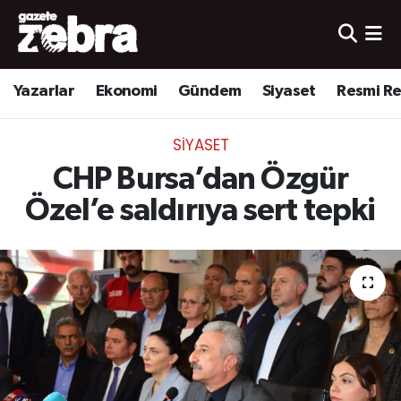
Yazarlar
Nöbetçi Eczaneler
Yazarlar
Ekonomi
Gündem
Siyaset
Resmi R
Ekonomi
Hava Durumu
SIYASET
Kültür-Sanat
Trafik Durumu
CHP Bursa’dan Özgür
Yerel
Süper Lig Puan Durumu ve Fikstür
Özel’e saldırıya sert tepki
Spor
Tüm Manşetler
Son Dakika Haberleri
Haber Arşivi