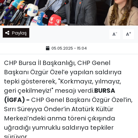
Paylaş
-
+
A
A
05.05.2025 - 15:04
CHP Bursa İl Başkanlığı, CHP Genel
Başkanı Özgür Özel’e yapılan saldırıya
tepki göstererek, "Korkmayız, yılmayız,
geri çekilmeyiz!" mesajı verdi.
BURSA
(İGFA) -
CHP Genel Başkanı Özgür Özel’in,
Sırrı Süreyya Önder’in Atatürk Kültür
Merkezi’ndeki anma töreni çıkışında
uğradığı yumruklu saldırıya tepkiler
sürüyor.