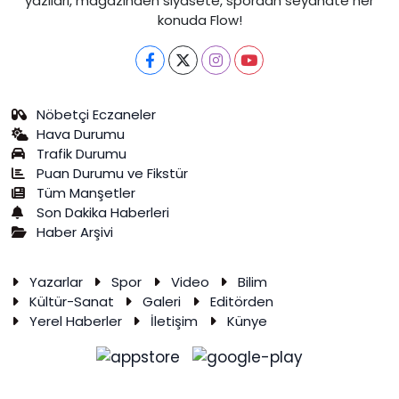
yazıları, magazinden siyasete, spordan seyahate her
konuda Flow!
Nöbetçi Eczaneler
Hava Durumu
Trafik Durumu
Puan Durumu ve Fikstür
Tüm Manşetler
Son Dakika Haberleri
Haber Arşivi
Yazarlar
Spor
Video
Bilim
Kültür-Sanat
Galeri
Editörden
Yerel Haberler
İletişim
Künye