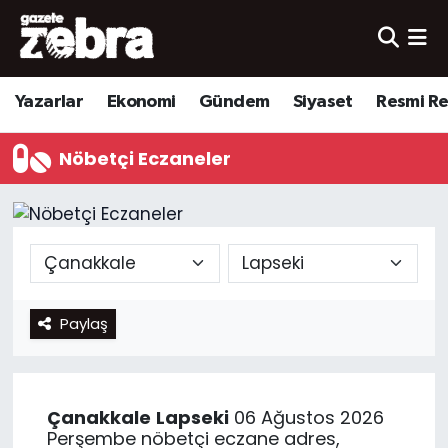
Yazarlar
Nöbetçi Eczaneler
Yazarlar
Ekonomi
Gündem
Siyaset
Resmi R
Ekonomi
Hava Durumu
Nöbetçi Eczaneler
Kültür-Sanat
Trafik Durumu
Yerel
Süper Lig Puan Durumu ve Fikstür
Spor
Tüm Manşetler
Paylaş
Son Dakika Haberleri
Haber Arşivi
Çanakkale
Lapseki
06 Ağustos 2026
Perşembe nöbetçi eczane adres,