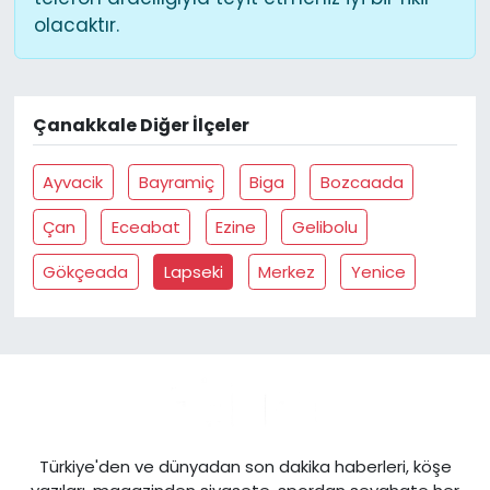
olacaktır.
Çanakkale Diğer İlçeler
Ayvacik
Bayramiç
Biga
Bozcaada
Çan
Eceabat
Ezine
Gelibolu
Gökçeada
Lapseki
Merkez
Yenice
Türkiye'den ve dünyadan son dakika haberleri, köşe