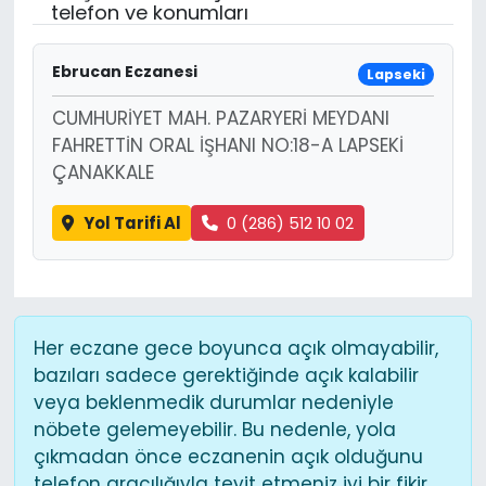
telefon ve konumları
Ebrucan Eczanesi
Lapseki
CUMHURİYET MAH. PAZARYERİ MEYDANI
FAHRETTİN ORAL İŞHANI NO:18-A LAPSEKİ
ÇANAKKALE
Yol Tarifi Al
0 (286) 512 10 02
Her eczane gece boyunca açık olmayabilir,
bazıları sadece gerektiğinde açık kalabilir
veya beklenmedik durumlar nedeniyle
nöbete gelemeyebilir. Bu nedenle, yola
çıkmadan önce eczanenin açık olduğunu
telefon aracılığıyla teyit etmeniz iyi bir fikir