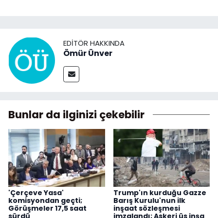
EDITÖR HAKKINDA
Ömür Ünver
Bunlar da ilginizi çekebilir
'Çerçeve Yasa'
Trump'ın kurduğu Gazze
komisyondan geçti;
Barış Kurulu'nun ilk
Görüşmeler 17,5 saat
inşaat sözleşmesi
sürdü
imzalandı; Askeri üs inşa