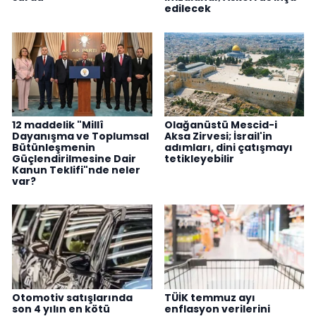
edilecek
12 maddelik "Millî
Olağanüstü Mescid-i
Dayanışma ve Toplumsal
Aksa Zirvesi; İsrail'in
Bütünleşmenin
adımları, dini çatışmayı
Güçlendirilmesine Dair
tetikleyebilir
Kanun Teklifi"nde neler
var?
Otomotiv satışlarında
TÜİK temmuz ayı
son 4 yılın en kötü
enflasyon verilerini