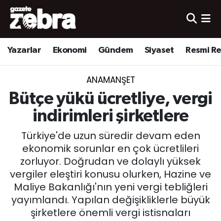
Yazarlar
Nöbetçi Eczaneler
Yazarlar
Ekonomi
Gündem
Siyaset
Resmi R
Ekonomi
Hava Durumu
ANAMANŞET
Kültür-Sanat
Trafik Durumu
Bütçe yükü ücretliye, vergi
Yerel
Süper Lig Puan Durumu ve Fikstür
indirimleri şirketlere
Türkiye'de uzun süredir devam eden
Spor
Tüm Manşetler
ekonomik sorunlar en çok ücretlileri
zorluyor. Doğrudan ve dolaylı yüksek
Son Dakika Haberleri
vergiler eleştiri konusu olurken, Hazine ve
Maliye Bakanlığı'nın yeni vergi tebliğleri
Haber Arşivi
yayımlandı. Yapılan değişikliklerle büyük
şirketlere önemli vergi istisnaları