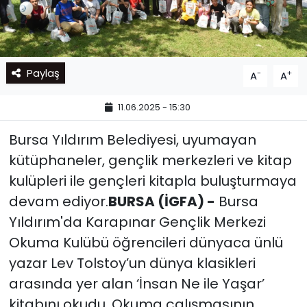
Paylaş
-
+
A
A
11.06.2025 - 15:30
Bursa Yıldırım Belediyesi, uyumayan
kütüphaneler, gençlik merkezleri ve kitap
kulüpleri ile gençleri kitapla buluşturmaya
devam ediyor.
BURSA (İGFA) -
Bursa
Yıldırım'da Karapınar Gençlik Merkezi
Okuma Kulübü öğrencileri dünyaca ünlü
yazar Lev Tolstoy’un dünya klasikleri
arasında yer alan ‘İnsan Ne ile Yaşar’
kitabını okudu. Okuma çalışmasının