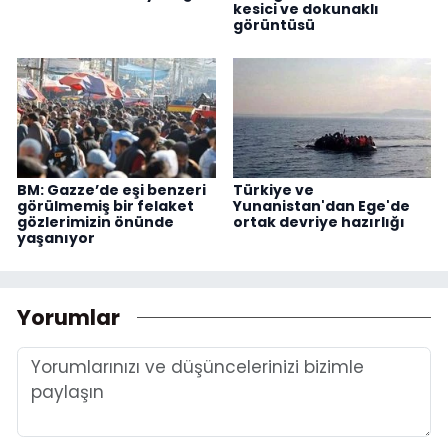
kesici ve dokunaklı
görüntüsü
BM: Gazze’de eşi benzeri
Türkiye ve
görülmemiş bir felaket
Yunanistan'dan Ege'de
gözlerimizin önünde
ortak devriye hazırlığı
yaşanıyor
Yorumlar