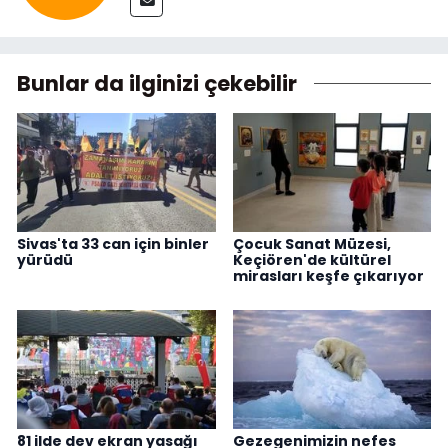
Bunlar da ilginizi çekebilir
Sivas'ta 33 can için binler
Çocuk Sanat Müzesi,
yürüdü
Keçiören'de kültürel
mirasları keşfe çıkarıyor
81 ilde dev ekran yasağı
Gezegenimizin nefes