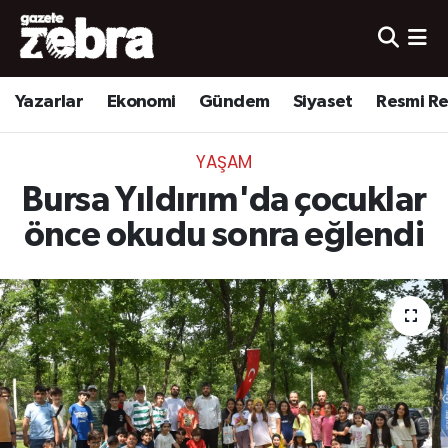
Yazarlar
Nöbetçi Eczaneler
Yazarlar
Ekonomi
Gündem
Siyaset
Resmi R
Ekonomi
Hava Durumu
YAŞAM
Kültür-Sanat
Trafik Durumu
Bursa Yıldırım'da çocuklar
Yerel
Süper Lig Puan Durumu ve Fikstür
önce okudu sonra eğlendi
Spor
Tüm Manşetler
Son Dakika Haberleri
Haber Arşivi