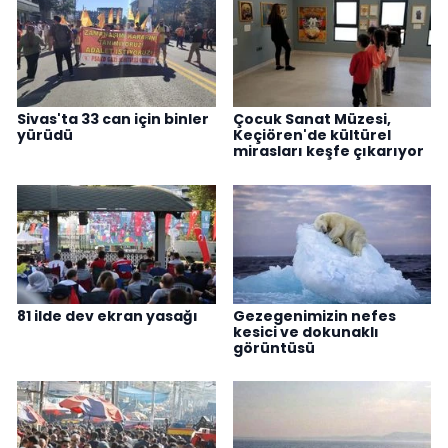
Sivas'ta 33 can için binler
Çocuk Sanat Müzesi,
yürüdü
Keçiören'de kültürel
mirasları keşfe çıkarıyor
81 ilde dev ekran yasağı
Gezegenimizin nefes
kesici ve dokunaklı
görüntüsü