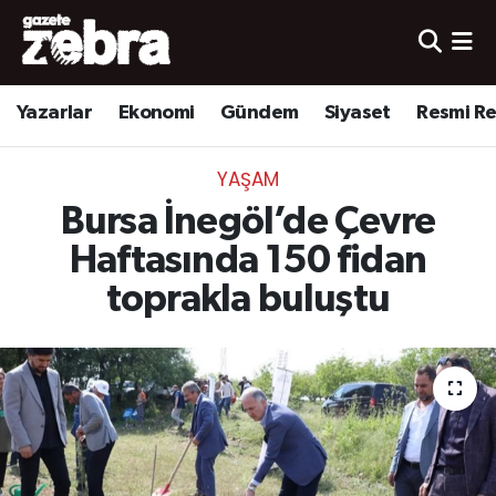
Yazarlar
Nöbetçi Eczaneler
Yazarlar
Ekonomi
Gündem
Siyaset
Resmi R
Ekonomi
Hava Durumu
YAŞAM
Kültür-Sanat
Trafik Durumu
Bursa İnegöl’de Çevre
Yerel
Süper Lig Puan Durumu ve Fikstür
Haftasında 150 fidan
toprakla buluştu
Spor
Tüm Manşetler
Son Dakika Haberleri
Haber Arşivi