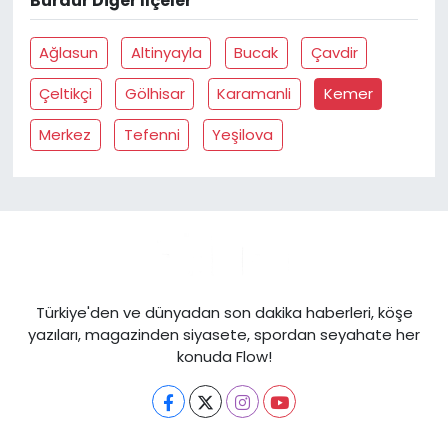
Burdur Diğer İlçeler
Ağlasun
Altinyayla
Bucak
Çavdir
Çeltikçi
Gölhisar
Karamanli
Kemer
Merkez
Tefenni
Yeşilova
Türkiye'den ve dünyadan son dakika haberleri, köşe
yazıları, magazinden siyasete, spordan seyahate her
konuda Flow!