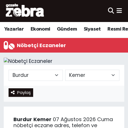
Yazarlar
Nöbetçi Eczaneler
Yazarlar
Ekonomi
Gündem
Siyaset
Resmi R
Ekonomi
Hava Durumu
Nöbetçi Eczaneler
Kültür-Sanat
Trafik Durumu
Yerel
Süper Lig Puan Durumu ve Fikstür
Spor
Tüm Manşetler
Paylaş
Son Dakika Haberleri
Haber Arşivi
Burdur
Kemer
07 Ağustos 2026 Cuma
nöbetçi eczane adres, telefon ve