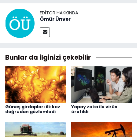
EDITÖR HAKKINDA
Ömür Ünver
Bunlar da ilginizi çekebilir
Güneş girdapları ilk kez
Yapay zeka ile virüs
doğrudan gözlemledi
üretildi