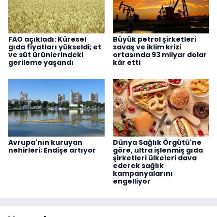
FAO açıkladı: Küresel
Büyük petrol şirketleri
gıda fiyatları yükseldi; et
savaş ve iklim krizi
ve süt ürünlerindeki
ortasında 93 milyar dolar
gerileme yaşandı
kâr etti
Avrupa'nın kuruyan
Dünya Sağlık Örgütü'ne
nehirleri; Endişe artıyor
göre, ultra işlenmiş gıda
şirketleri ülkeleri dava
ederek sağlık
kampanyalarını
engelliyor