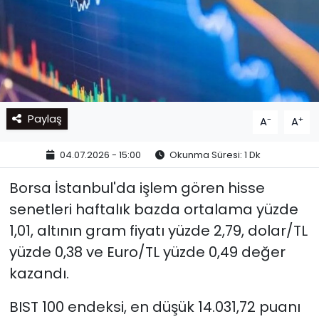
Paylaş
-
+
A
A
04.07.2026 - 15:00
Okunma Süresi: 1 Dk
Borsa İstanbul'da işlem gören hisse
senetleri haftalık bazda ortalama yüzde
1,01, altının gram fiyatı yüzde 2,79, dolar/TL
yüzde 0,38 ve Euro/TL yüzde 0,49 değer
kazandı.
BIST 100 endeksi, en düşük 14.031,72 puanı