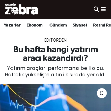
Yazarlar
Nöbetçi Eczaneler
Yazarlar
Ekonomi
Gündem
Siyaset
Resmi R
Ekonomi
Hava Durumu
EDITÖRDEN
Kültür-Sanat
Trafik Durumu
Bu hafta hangi yatırım
Yerel
Süper Lig Puan Durumu ve Fikstür
aracı kazandırdı?
Yatırım araçları performansı belli oldu.
Spor
Tüm Manşetler
Haftalık yükselişte altın ilk sırada yer aldı.
Son Dakika Haberleri
Haber Arşivi