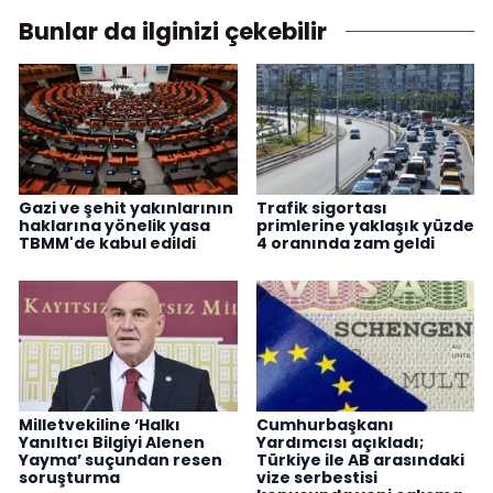
Bunlar da ilginizi çekebilir
Gazi ve şehit yakınlarının
Trafik sigortası
haklarına yönelik yasa
primlerine yaklaşık yüzde
TBMM'de kabul edildi
4 oranında zam geldi
Milletvekiline ‘Halkı
Cumhurbaşkanı
Yanıltıcı Bilgiyi Alenen
Yardımcısı açıkladı;
Yayma’ suçundan resen
Türkiye ile AB arasındaki
soruşturma
vize serbestisi