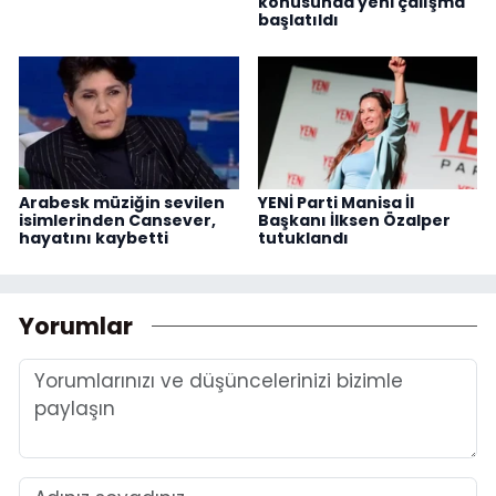
konusunda yeni çalışma
başlatıldı
Arabesk müziğin sevilen
YENİ Parti Manisa İl
isimlerinden Cansever,
Başkanı İlksen Özalper
hayatını kaybetti
tutuklandı
Yorumlar