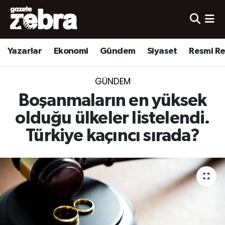
Yazarlar
Nöbetçi Eczaneler
Yazarlar
Ekonomi
Gündem
Siyaset
Resmi R
Ekonomi
Hava Durumu
GÜNDEM
Kültür-Sanat
Trafik Durumu
Boşanmaların en yüksek
Yerel
Süper Lig Puan Durumu ve Fikstür
olduğu ülkeler listelendi.
Türkiye kaçıncı sırada?
Spor
Tüm Manşetler
Son Dakika Haberleri
Haber Arşivi