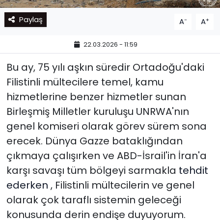
Paylaş
-
+
A
A
22.03.2026 - 11:59
Bu ay, 75 yılı aşkın süredir Ortadoğu'daki
Filistinli mültecilere temel, kamu
hizmetlerine benzer hizmetler sunan
Birleşmiş Milletler kuruluşu UNRWA'nın
genel komiseri olarak görev sürem sona
erecek. Dünya Gazze bataklığından
çıkmaya çalışırken ve ABD-İsrail'in İran'a
karşı savaşı tüm bölgeyi sarmakla
tehdit
ederken
, Filistinli mültecilerin ve genel
olarak çok taraflı sistemin geleceği
konusunda derin endişe duyuyorum.