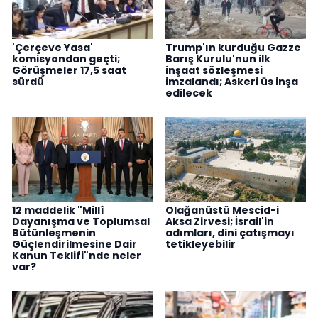
'Çerçeve Yasa'
Trump'ın kurduğu Gazze
komisyondan geçti;
Barış Kurulu'nun ilk
Görüşmeler 17,5 saat
inşaat sözleşmesi
sürdü
imzalandı; Askeri üs inşa
edilecek
12 maddelik "Millî
Olağanüstü Mescid-i
Dayanışma ve Toplumsal
Aksa Zirvesi; İsrail'in
Bütünleşmenin
adımları, dini çatışmayı
Güçlendirilmesine Dair
tetikleyebilir
Kanun Teklifi"nde neler
var?