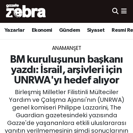
Yazarlar
Nöbetçi Eczaneler
Yazarlar
Ekonomi
Gündem
Siyaset
Resmi R
Ekonomi
Hava Durumu
ANAMANŞET
Kültür-Sanat
Trafik Durumu
BM kuruluşunun başkanı
Yerel
Süper Lig Puan Durumu ve Fikstür
yazdı: İsrail, arşivleri için
UNRWA'yı hedef alıyor
Spor
Tüm Manşetler
Birleşmiş Milletler Filistinli Mülteciler
Son Dakika Haberleri
Yardım ve Çalışma Ajansı'nın (UNRWA)
genel komiseri Philippe Lazzarini, The
Haber Arşivi
Guardian gazetesindeki yazısında
Gazze'de yaşananlara etkili uluslararası
yanıtın verilmemesinin şimdi sonuçlarının