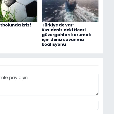
tbolunda kriz!
Türkiye de var;
Kızıldeniz'deki ticari
güzergahları korumak
için deniz savunma
koalisyonu