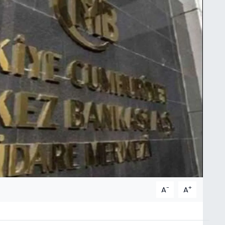
-
+
A
A