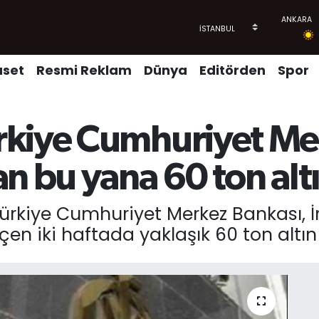
aset
Resmi Reklam
Dünya
Editörden
Spor
kiye Cumhuriyet Me
n bu yana 60 ton altı
ürkiye Cumhuriyet Merkez Bankası, İ
n iki haftada yaklaşık 60 ton altın s