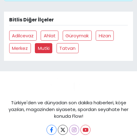
Bitlis Diğer İlçeler
Adilcevaz
Ahlat
Güroymak
Hizan
Merkez
Mutki
Tatvan
Türkiye'den ve dünyadan son dakika haberleri, köşe
yazıları, magazinden siyasete, spordan seyahate her
konuda Flow!