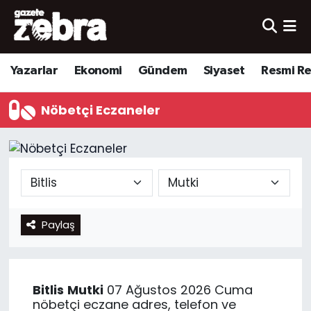
Yazarlar
Nöbetçi Eczaneler
Yazarlar
Ekonomi
Gündem
Siyaset
Resmi R
Ekonomi
Hava Durumu
Nöbetçi Eczaneler
Kültür-Sanat
Trafik Durumu
Yerel
Süper Lig Puan Durumu ve Fikstür
Spor
Tüm Manşetler
Paylaş
Son Dakika Haberleri
Haber Arşivi
Bitlis
Mutki
07 Ağustos 2026 Cuma
nöbetçi eczane adres, telefon ve